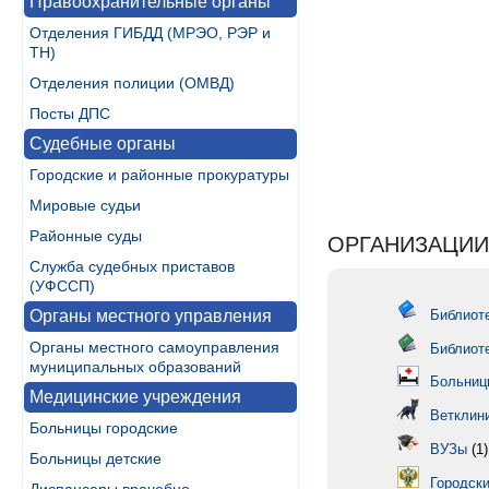
Правоохранительные органы
Отделения ГИБДД (МРЭО, РЭР и
ТН)
Отделения полиции (ОМВД)
Посты ДПС
Судебные органы
Городские и районные прокуратуры
Мировые судьи
Районные суды
ОРГАНИЗАЦИИ
Служба судебных приставов
(УФССП)
Органы местного управления
Библиоте
Органы местного самоуправления
Библиот
муниципальных образований
Больниц
Медицинские учреждения
Ветклин
Больницы городские
ВУЗы
(1)
Больницы детские
Городски