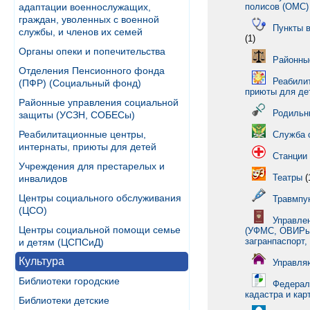
адаптации военнослужащих,
полисов (ОМС)
граждан, уволенных с военной
Пункты в
службы, и членов их семей
(1)
Органы опеки и попечительства
Районны
Отделения Пенсионного фонда
Реабили
(ПФР) (Социальный фонд)
приюты для де
Районные управления социальной
Родильн
защиты (УСЗН, СОБЕСы)
Реабилитационные центры,
Служба 
интернаты, приюты для детей
Станции
Учреждения для престарелых и
Театры
(
инвалидов
Центры социального обслуживания
Травмпу
(ЦСО)
Управле
Центры социальной помощи семье
(УФМС, ОВИРы,
загранпаспорт,
и детям (ЦСПСиД)
Культура
Управля
Библиотеки городские
Федераль
кадастра и кар
Библиотеки детские