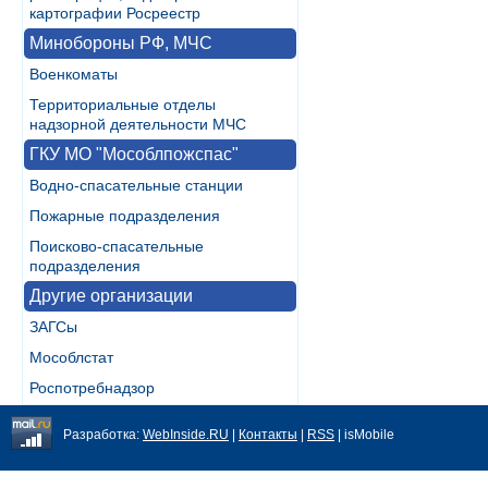
картографии Росреестр
Минобороны РФ, МЧС
Военкоматы
Территориальные отделы
надзорной деятельности МЧС
ГКУ МО "Мособлпожспас"
Водно-спасательные станции
Пожарные подразделения
Поисково-спасательные
подразделения
Другие организации
ЗАГСы
Мособлстат
Роспотребнадзор
Разработка:
WebInside.RU
|
Контакты
|
RSS
| isMobile