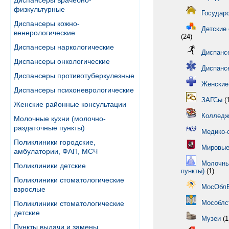
Диспансеры врачебно-
физкультурные
Государ
Диспансеры кожно-
Детские 
венерологические
(24)
Диспансеры наркологические
Диспанс
Диспансеры онкологические
Диспанс
Диспансеры противотуберкулезные
Женские
Диспансеры психоневрологические
ЗАГСы
(1
Женские районные консультации
Колледж
Молочные кухни (молочно-
раздаточные пункты)
Медико-
Поликлиники городские,
Мировые
амбулатории, ФАП, МСЧ
Молочны
Поликлиники детские
пункты)
(1)
Поликлиники стоматологические
МосОбл
взрослые
Мособлс
Поликлиники стоматологические
детские
Музеи
(1
Пункты выдачи и замены