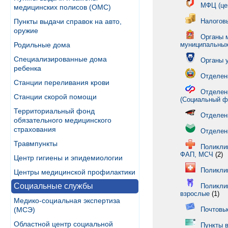
МФЦ (це
медицинских полисов (ОМС)
Пункты выдачи справок на авто,
Налогов
оружие
Органы 
Родильные дома
муниципальных
Специализированные дома
Органы 
ребенка
Отделен
Станции переливания крови
Отделен
Станции скорой помощи
(Социальный ф
Территориальный фонд
Отделен
обязательного медицинского
страхования
Отделен
Травмпункты
Поликлин
ФАП, МСЧ
(2)
Центр гигиены и эпидемиологии
Поликли
Центры медицинской профилактики
Социальные службы
Поликли
взрослые
(1)
Медико-социальная экспертиза
(МСЭ)
Почтовы
Областной центр социальной
Пункты 