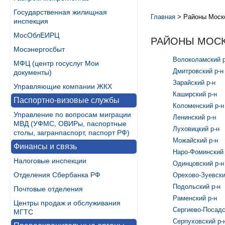
Государственная жилищная
Главная
>
Районы Моск
инспекция
МосОблЕИРЦ
РАЙОНЫ МОСК
Мосэнергосбыт
Волоколамский р
МФЦ (центр госуслуг Мои
Дмитровский р-н
документы)
Зарайский р-н
Управляющие компании ЖКХ
Каширский р-н
Паспортно-визовые службы
Коломенский р-н
Управление по вопросам миграции
Ленинский р-н
МВД (УФМС, ОВИРы, паспортные
Луховицкий р-н
столы, загранпаспорт, паспорт РФ)
Можайский р-н
Финансы и связь
Наро-Фоминский 
Налоговые инспекции
Одинцовский р-н
Отделения Сбербанка РФ
Орехово-Зуевски
Подольский р-н
Почтовые отделения
Раменский р-н
Центры продаж и обслуживания
Сергиево-Посадс
МГТС
Серпуховский р-