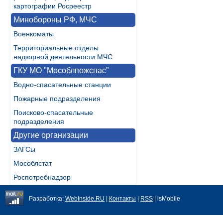
картографии Росреестр
Минобороны РФ, МЧС
Военкоматы
Территориальные отделы
надзорной деятельности МЧС
ГКУ МО "Мособлпожспас"
Водно-спасательные станции
Пожарные подразделения
Поисково-спасательные
подразделения
Другие организации
ЗАГСы
Мособлстат
Роспотребнадзор
Разработка:
WebInside.RU
|
Контакты
|
RSS
| isMobile