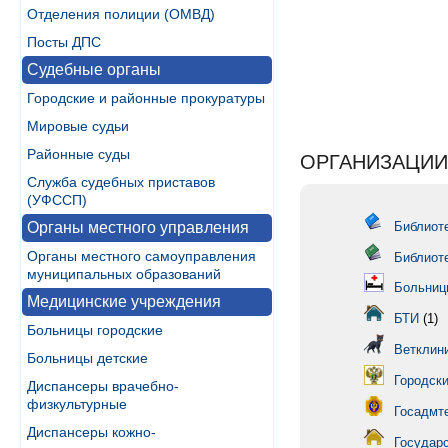
Отделения полиции (ОМВД)
Посты ДПС
Судебные органы
Городские и районные прокуратуры
Мировые судьи
Районные суды
ОРГАНИЗАЦИИ
Служба судебных приставов
(УФССП)
Органы местного управления
Библиоте
Органы местного самоуправления
Библиот
муниципальных образований
Больниц
Медицинские учреждения
БТИ
(1)
Больницы городские
Ветклин
Больницы детские
Городски
Диспансеры врачебно-
физкультурные
Госадмт
Диспансеры кожно-
Государ