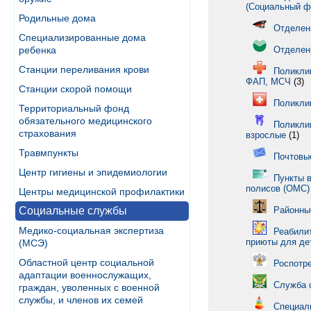
(Социальный ф
Родильные дома
Отделен
Специализированные дома
ребенка
Отделен
Станции переливания крови
Поликлин
ФАП, МСЧ
(3)
Станции скорой помощи
Поликли
Территориальный фонд
обязательного медицинского
Поликли
страхования
взрослые
(1)
Травмпункты
Почтовы
Центр гигиены и эпидемиологии
Пункты 
полисов (ОМС)
Центры медицинской профилактики
Социальные службы
Районны
Медико-социальная экспертиза
Реабили
приюты для де
(МСЭ)
Областной центр социальной
Роспотр
адаптации военнослужащих,
Служба 
граждан, уволенных с военной
службы, и членов их семей
Специал