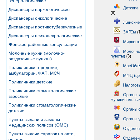
венерологические
Детские 
Диспансеры наркологические
(8)
Диспансеры онкологические
Женские
Диспансеры противотуберкулезные
ЗАГСы
(1
Диспансеры психоневрологические
Мировые
Женские районные консультации
Молочны
Молочные кухни (молочно-
пункты)
(3)
раздаточные пункты)
МосОбл
Поликлиники городские,
амбулатории, ФАП, МСЧ
МФЦ (це
Поликлиники детские
Налогов
Поликлиники стоматологические
Органы 
взрослые
муниципальных
Поликлиники стоматологические
Органы о
детские
Органы 
Пункты выдачи и замены
медицинских полисов (ОМС)
Отделен
Пункты выдачи справок на авто,
Отделен
оружие