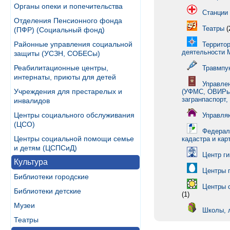
Органы опеки и попечительства
Станции
Отделения Пенсионного фонда
Театры
(
(ПФР) (Социальный фонд)
Районные управления социальной
Террито
деятельности
защиты (УСЗН, СОБЕСы)
Реабилитационные центры,
Травмпу
интернаты, приюты для детей
Управле
Учреждения для престарелых и
(УФМС, ОВИРы,
загранпаспорт,
инвалидов
Центры социального обслуживания
Управля
(ЦСО)
Федераль
Центры социальной помощи семье
кадастра и кар
и детям (ЦСПСиД)
Центр г
Культура
Центры 
Библиотеки городские
Центры 
Библиотеки детские
(1)
Музеи
Школы, 
Театры