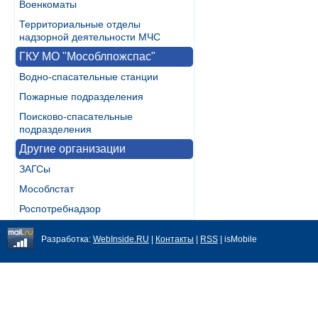
Военкоматы
Территориальные отделы
надзорной деятельности МЧС
ГКУ МО "Мособлпожспас"
Водно-спасательные станции
Пожарные подразделения
Поисково-спасательные
подразделения
Другие организации
ЗАГСы
Мособлстат
Роспотребнадзор
Разработка:
WebInside.RU
|
Контакты
|
RSS
| isMobile