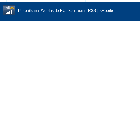
Разработка:
WebInside.RU
|
Контакты
|
RSS
| isMobile