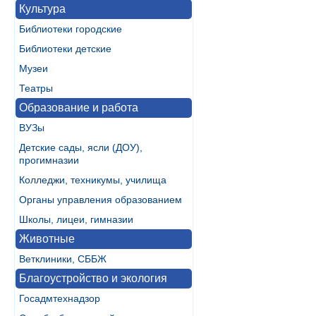
Культура
Библиотеки городские
Библиотеки детские
Музеи
Театры
Образование и работа
ВУЗы
Детские сады, ясли (ДОУ),
прогимназии
Колледжи, техникумы, училища
Органы управления образованием
Школы, лицеи, гимназии
Животные
Ветклиники, СББЖ
Благоустройство и экология
Госадмтехнадзор