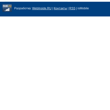
Разработка:
WebInside.RU
|
Контакты
|
RSS
| isMobile