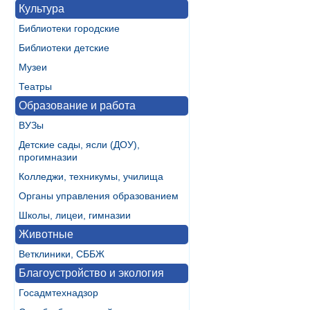
Культура
Библиотеки городские
Библиотеки детские
Музеи
Театры
Образование и работа
ВУЗы
Детские сады, ясли (ДОУ),
прогимназии
Колледжи, техникумы, училища
Органы управления образованием
Школы, лицеи, гимназии
Животные
Ветклиники, СББЖ
Благоустройство и экология
Госадмтехнадзор