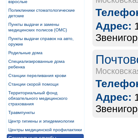
Московска
взрослые
Телефон
Поликлиники стоматологические
детские
Адрес:
Пункты выдачи и замены
медицинских полисов (ОМС)
Звенигор
Пункты выдачи справок на авто,
оружие
Родильные дома
Почтов
Специализированные дома
ребенка
Московска
Станции переливания крови
Телефон
Станции скорой помощи
Территориальный фонд
Адрес:
обязательного медицинского
страхования
Звенигор
Травмпункты
Центр гигиены и эпидемиологии
Центры медицинской профилактики