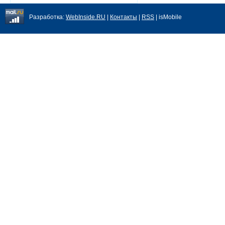
Разработка:
WebInside.RU
|
Контакты
|
RSS
| isMobile