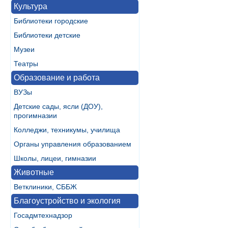
Культура
Библиотеки городские
Библиотеки детские
Музеи
Театры
Образование и работа
ВУЗы
Детские сады, ясли (ДОУ),
прогимназии
Колледжи, техникумы, училища
Органы управления образованием
Школы, лицеи, гимназии
Животные
Ветклиники, СББЖ
Благоустройство и экология
Госадмтехнадзор