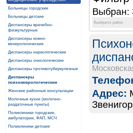
Больницы городские
Выбран:
Больницы детские
Выберите район
Диспансеры врачебно-
физкультурные
Диспансеры кожно-
Психон
венерологические
Диспансеры наркологические
диспанс
Диспансеры онкологические
Московска
Диспансеры противотуберкулезные
Диспансеры
Телефон
психоневрологические
Адрес:
Женские районные консультации
Молочные кухни (молочно-
Звенигор
раздаточные пункты)
Поликлиники городские,
амбулатории, ФАП, МСЧ
Поликлиники детские