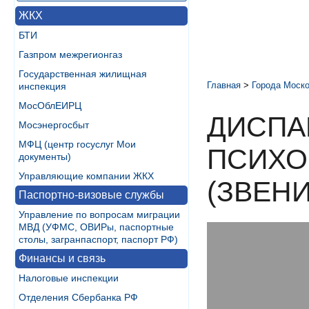
ЖКХ
БТИ
Газпром межрегионгаз
Государственная жилищная
Главная
>
Города Моско
инспекция
МосОблЕИРЦ
ДИСПА
Мосэнергосбыт
МФЦ (центр госуслуг Мои
ПСИХО
документы)
Управляющие компании ЖКХ
(ЗВЕН
Паспортно-визовые службы
Управление по вопросам миграции
МВД (УФМС, ОВИРы, паспортные
столы, загранпаспорт, паспорт РФ)
Финансы и связь
Налоговые инспекции
Отделения Сбербанка РФ