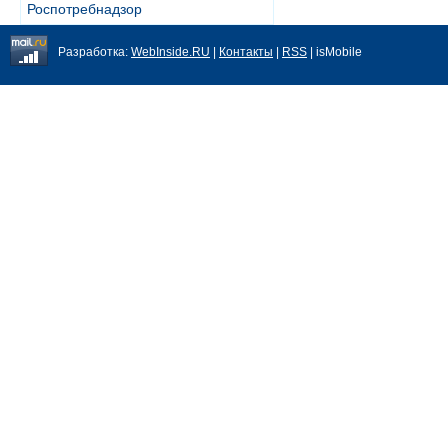
Роспотребнадзор
Разработка:
WebInside.RU
|
Контакты
|
RSS
| isMobile