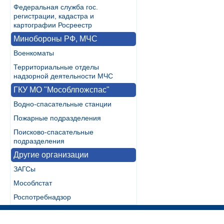
Федеральная служба гос.
регистрации, кадастра и
картографии Росреестр
Минобороны РФ, МЧС
Военкоматы
Территориальные отделы
надзорной деятельности МЧС
ГКУ МО "Мособлпожспас"
Водно-спасательные станции
Пожарные подразделения
Поисково-спасательные
подразделения
Другие организации
ЗАГСы
Мособлстат
Роспотребнадзор
Разработка:
WebInside.RU
|
Контакты
|
RSS
| noMobile