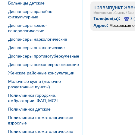
Больницы детские
Травмпункт Зве
Диспансеры врачебно-
Московская область
/
Звен
физкультурные
Телефон(ы):
8 
Адрес:
Диспансеры кожно-
Московская об
венерологические
Диспансеры наркологические
Диспансеры онкологические
Диспансеры противотуберкулезные
Диспансеры психоневрологические
Женские районные консультации
Молочные кухни (молочно-
раздаточные пункты)
Поликлиники городские,
амбулатории, ФАП, МСЧ
Поликлиники детские
Поликлиники стоматологические
взрослые
Поликлиники стоматологические