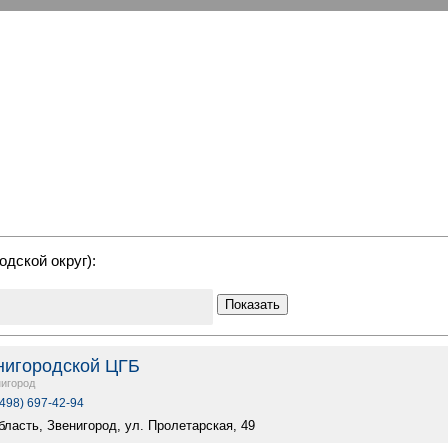
одской округ):
Показать
нигородской ЦГБ
игород
(498) 697-42-94
ласть, Звенигород, ул. Пролетарская, 49