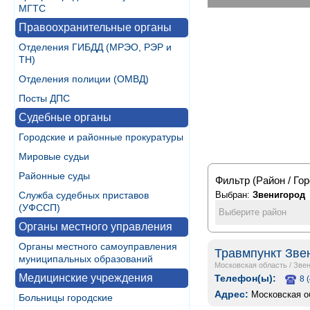
МГТС
Правоохранительные органы
Отделения ГИБДД (МРЭО, РЭР и
ТН)
Отделения полиции (ОМВД)
Посты ДПС
Судебные органы
Городские и районные прокуратуры
Мировые судьи
Районные суды
Фильтр (Район / Гор
Служба судебных приставов
Выбран:
Звенигород
(УФССП)
Выберите район
Органы местного управления
Органы местного самоуправления
Травмпункт Зве
муниципальных образований
Московская область
/
Звен
Медицинские учреждения
Телефон(ы):
8 
Адрес:
Московская об
Больницы городские