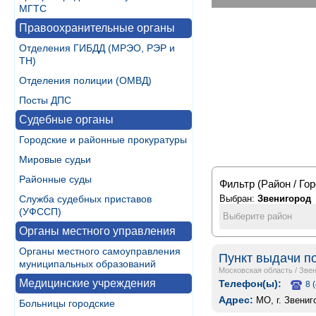
МГТС
Правоохранительные органы
Отделения ГИБДД (МРЭО, РЭР и
ТН)
Отделения полиции (ОМВД)
Посты ДПС
Судебные органы
Городские и районные прокуратуры
Мировые судьи
Районные суды
Фильтр (Район / Гор
Служба судебных приставов
Выбран:
Звенигород
(УФССП)
Выберите район
Органы местного управления
Органы местного самоуправления
Пункт выдачи п
муниципальных образований
Московская область
/
Звен
Медицинские учреждения
Телефон(ы):
8 
Адрес:
МО, г. Звениг
Больницы городские