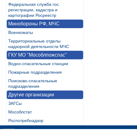
Федеральная служба гос.
регистрации, кадастра и
картографии Росреестр
Минобороны РФ, МЧС
Военкоматы
Территориальные отделы
надзорной деятельности МЧС
ГКУ МО "Мособлпожспас"
Водно-спасательные станции
Пожарные подразделения
Поисково-спасательные
подразделения
Другие организации
ЗАГСы
Мособлстат
Роспотребнадзор
Разработка:
WebInside.RU
|
Контакты
|
RSS
| noMobile