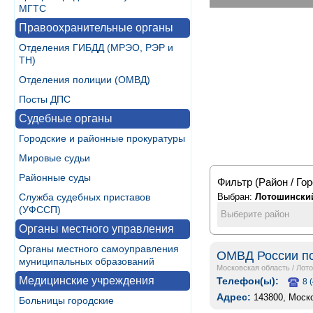
МГТС
Правоохранительные органы
Отделения ГИБДД (МРЭО, РЭР и
ТН)
Отделения полиции (ОМВД)
Посты ДПС
Судебные органы
Городские и районные прокуратуры
Мировые судьи
Районные суды
Фильтр (Район / Гор
Служба судебных приставов
Выбран:
Лотошински
(УФССП)
Выберите район
Органы местного управления
Органы местного самоуправления
ОМВД России по
муниципальных образований
Московская область
/
Лот
Медицинские учреждения
Телефон(ы):
8 
Адрес:
143800, Моско
Больницы городские