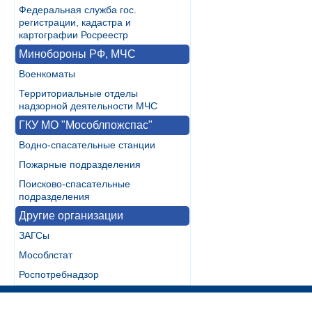
Федеральная служба гос.
регистрации, кадастра и
картографии Росреестр
Минобороны РФ, МЧС
Военкоматы
Территориальные отделы
надзорной деятельности МЧС
ГКУ МО "Мособлпожспас"
Водно-спасательные станции
Пожарные подразделения
Поисково-спасательные
подразделения
Другие организации
ЗАГСы
Мособлстат
Роспотребнадзор
Разработка:
WebInside.RU
|
Контакты
|
RSS
| noMobile