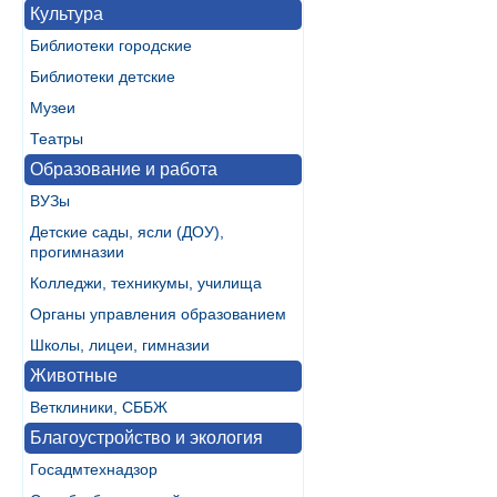
Культура
Библиотеки городские
Библиотеки детские
Музеи
Театры
Образование и работа
ВУЗы
Детские сады, ясли (ДОУ),
прогимназии
Колледжи, техникумы, училища
Органы управления образованием
Школы, лицеи, гимназии
Животные
Ветклиники, СББЖ
Благоустройство и экология
Госадмтехнадзор