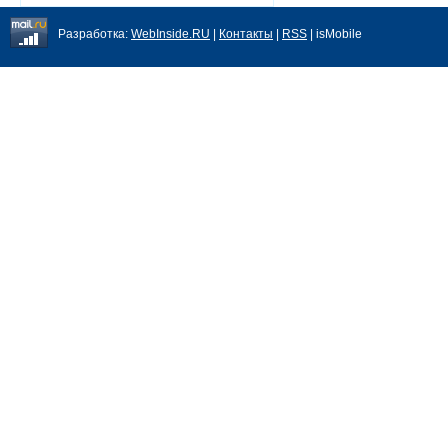
Разработка:
WebInside.RU
|
Контакты
|
RSS
| isMobile