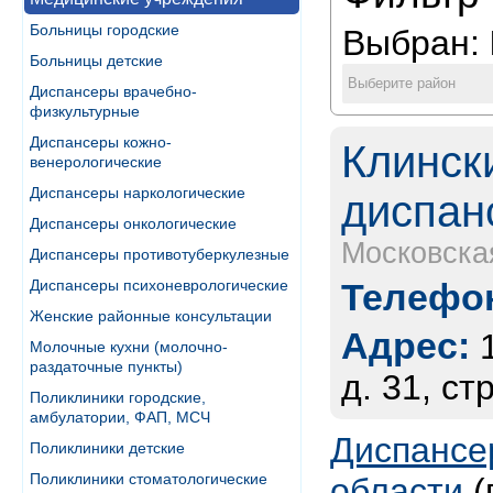
Больницы городские
Выбран:
Больницы детские
Выберите район
Диспансеры врачебно-
физкультурные
Диспансеры кожно-
Клинск
венерологические
Диспансеры наркологические
диспан
Диспансеры онкологические
Московска
Диспансеры противотуберкулезные
Диспансеры психоневрологические
Телефон
Женские районные консультации
Адрес:
Молочные кухни (молочно-
раздаточные пункты)
д. 31, стр
Поликлиники городские,
амбулатории, ФАП, МСЧ
Диспансе
Поликлиники детские
Поликлиники стоматологические
области
(