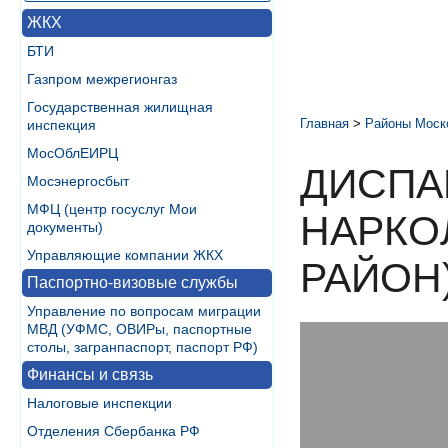
ЖКХ
БТИ
Газпром межрегионгаз
Государственная жилищная
Главная
>
Районы Моск
инспекция
МосОблЕИРЦ
ДИСПА
Мосэнергосбыт
МФЦ (центр госуслуг Мои
НАРКО
документы)
Управляющие компании ЖКХ
РАЙОН
Паспортно-визовые службы
Управление по вопросам миграции
МВД (УФМС, ОВИРы, паспортные
столы, загранпаспорт, паспорт РФ)
Финансы и связь
Налоговые инспекции
Отделения Сбербанка РФ