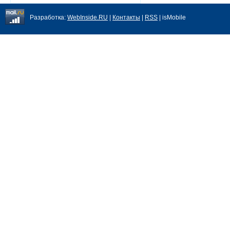
Разработка:
WebInside.RU
|
Контакты
|
RSS
| isMobile