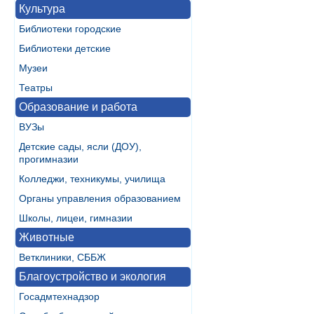
Культура
Библиотеки городские
Библиотеки детские
Музеи
Театры
Образование и работа
ВУЗы
Детские сады, ясли (ДОУ),
прогимназии
Колледжи, техникумы, училища
Органы управления образованием
Школы, лицеи, гимназии
Животные
Ветклиники, СББЖ
Благоустройство и экология
Госадмтехнадзор