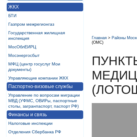
ЖКХ
БТИ
Газпром межрегионгаз
Государственная жилищная
Главная
>
Районы Моск
инспекция
(ОМС)
МосОблЕИРЦ
Мосэнергосбыт
ПУНКТ
МФЦ (центр госуслуг Мои
документы)
МЕДИЦ
Управляющие компании ЖКХ
(ЛОТО
Паспортно-визовые службы
Управление по вопросам миграции
МВД (УФМС, ОВИРы, паспортные
столы, загранпаспорт, паспорт РФ)
Финансы и связь
Налоговые инспекции
Отделения Сбербанка РФ