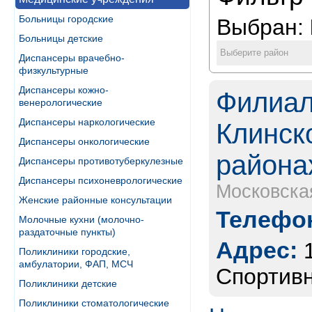
Больницы городские
Выбран:
Больницы детские
Выберите район
Диспансеры врачебно-
физкультурные
Диспансеры кожно-
Филиа
венерологические
Диспансеры наркологические
Клинск
Диспансеры онкологические
района
Диспансеры противотуберкулезные
Диспансеры психоневрологические
Московска
Женские районные консультации
Телефон
Молочные кухни (молочно-
раздаточные пункты)
Адрес:
Поликлиники городские,
амбулатории, ФАП, МСЧ
Спортивн
Поликлиники детские
Поликлиники стоматологические