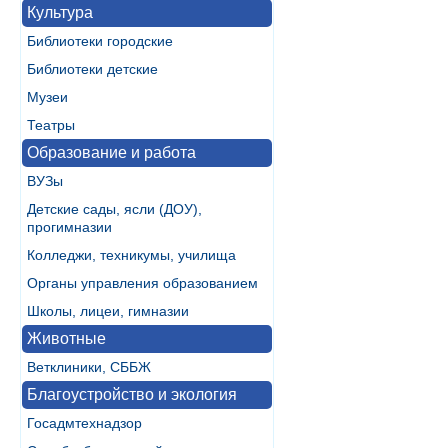
Культура
Библиотеки городские
Библиотеки детские
Музеи
Театры
Образование и работа
ВУЗы
Детские сады, ясли (ДОУ),
прогимназии
Колледжи, техникумы, училища
Органы управления образованием
Школы, лицеи, гимназии
Животные
Ветклиники, СББЖ
Благоустройство и экология
Госадмтехнадзор