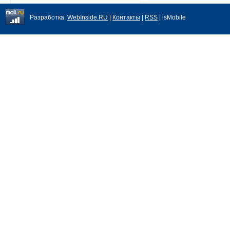
Разработка:
WebInside.RU
|
Контакты
|
RSS
| isMobile