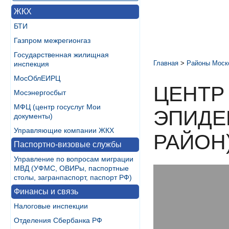
ЖКХ
БТИ
Газпром межрегионгаз
Государственная жилищная
Главная
>
Районы Моск
инспекция
МосОблЕИРЦ
ЦЕНТР
Мосэнергосбыт
МФЦ (центр госуслуг Мои
ЭПИДЕ
документы)
Управляющие компании ЖКХ
РАЙОН
Паспортно-визовые службы
Управление по вопросам миграции
МВД (УФМС, ОВИРы, паспортные
столы, загранпаспорт, паспорт РФ)
Финансы и связь
Налоговые инспекции
Отделения Сбербанка РФ