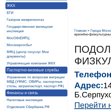
ЖКХ
БТИ
Газпром межрегионгаз
Государственная жилищная
Главная
>
Города Моско
инспекция
врачебно-физкультурны
МосОблЕИРЦ
Мосэнергосбыт
ПОДОЛ
МФЦ (центр госуслуг Мои
документы)
ФИЗКУ
Управляющие компании ЖКХ
Паспортно-визовые службы
Телефон
Управление по вопросам миграции
МВД (УФМС, ОВИРы, паспортные
Адрес:
14
столы, загранпаспорт, паспорт РФ)
Б.Серпухо
Финансы и связь
Налоговые инспекции
Перейти 
Отделения Сбербанка РФ