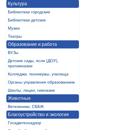
Культура
Библиотеки городские
Библиотеки детские
Музеи
Театры
Образование и работа
ВУЗы
Детские сады, ясли (ДОУ),
прогимназии
Колледжи, техникумы, училища
Органы управления образованием
Школы, лицеи, гимназии
Животные
Ветклиники, СББЖ
Благоустройство и экология
Госадмтехнадзор