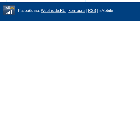
Разработка:
WebInside.RU
|
Контакты
|
RSS
| isMobile