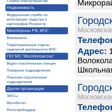
Микрорай
Службы благоустройства
Недвижимость
Федеральная служба гос.
Городс
регистрации, кадастра и
картографии Росреестр
Московска
Минобороны РФ, МЧС
Телефон
Военкоматы
Территориальные отделы
Адрес:
надзорной деятельности МЧС
ГКУ МО "Мособлпожспас"
Волокола
Водно-спасательные станции
Школьная,
Пожарные подразделения
Поисково-спасательные
подразделения
Городс
Другие организации
Московска
ЗАГСы
Мособлстат
Телефон
Роспотребнадзор