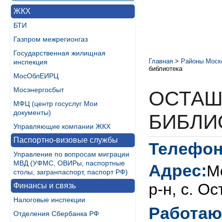
ЖКХ
БТИ
Газпром межрегионгаз
Государственная жилищная
Главная
>
Районы Моск
инспекция
библиотека
МосОблЕИРЦ
Мосэнергосбыт
ОСТАШ
МФЦ (центр госуслуг Мои
документы)
БИБЛИ
Управляющие компании ЖКХ
Паспортно-визовые службы
Телефон
Управление по вопросам миграции
МВД (УФМС, ОВИРы, паспортные
Адрес:
М
столы, загранпаспорт, паспорт РФ)
р-н, с. О
Финансы и связь
Налоговые инспекции
Работаю
Отделения Сбербанка РФ