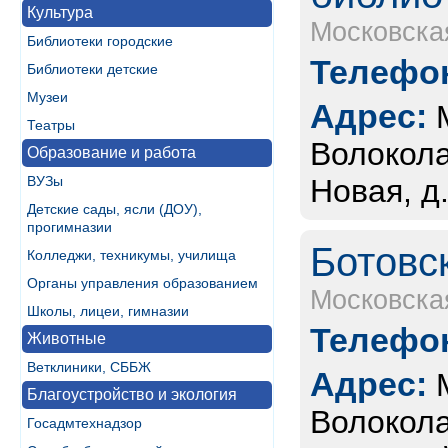
Культура
Московска
Библиотеки городские
Телефон
Библиотеки детские
Музеи
Адрес:
Театры
Волокола
Образование и работа
ВУЗы
Новая, д
Детские сады, ясли (ДОУ),
прогимназии
Ботовс
Колледжи, техникумы, училища
Органы управления образованием
Московска
Школы, лицеи, гимназии
Телефон
Животные
Ветклиники, СББЖ
Адрес:
Благоустройство и экология
Волокола
Госадмтехнадзор