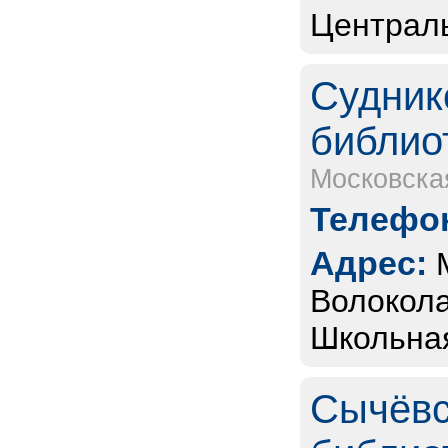
Централь
Судник
библио
Московска
Телефон
Адрес:
Волокола
Школьная
Сычёвс