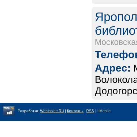
Яропол
библио
Московска
Телефон
Адрес:
Волокола
Додогорск
Разработка:
WebInside.RU
|
Контакты
|
RSS
| isMobile