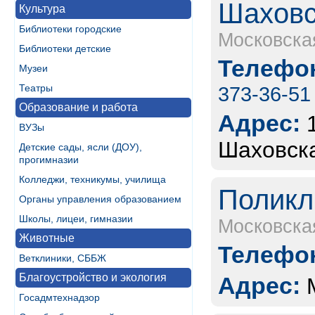
Шаховс
Культура
Библиотеки городские
Московска
Библиотеки детские
Телефон
Музеи
Театры
373-36-51
Образование и работа
Адрес:
ВУЗы
Шаховская
Детские сады, ясли (ДОУ),
прогимназии
Колледжи, техникумы, училища
Поликл
Органы управления образованием
Школы, лицеи, гимназии
Московска
Животные
Телефон
Ветклиники, СББЖ
Благоустройство и экология
Адрес:
Госадмтехнадзор