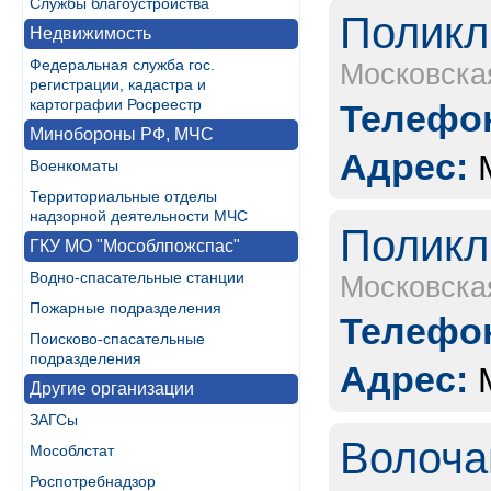
Службы благоустройства
Поликл
Недвижимость
Федеральная служба гос.
Московска
регистрации, кадастра и
картографии Росреестр
Телефон
Минобороны РФ, МЧС
Адрес:
Военкоматы
Территориальные отделы
надзорной деятельности МЧС
Поликл
ГКУ МО "Мособлпожспас"
Водно-спасательные станции
Московска
Пожарные подразделения
Телефон
Поисково-спасательные
подразделения
Адрес:
Другие организации
ЗАГСы
Волоча
Мособлстат
Роспотребнадзор