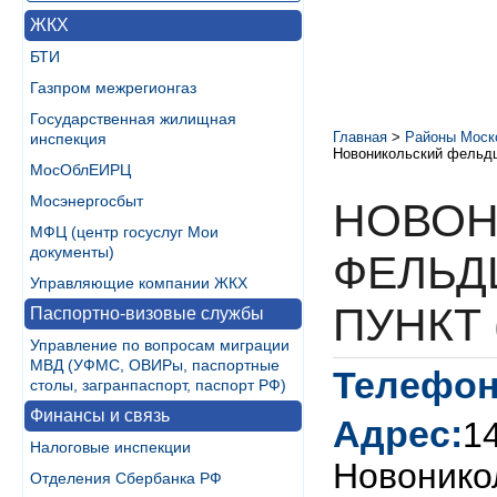
ЖКХ
БТИ
Газпром межрегионгаз
Государственная жилищная
Главная
>
Районы Моск
инспекция
Новоникольский фельдш
МосОблЕИРЦ
Мосэнергосбыт
НОВОН
МФЦ (центр госуслуг Мои
документы)
ФЕЛЬД
Управляющие компании ЖКХ
ПУНКТ 
Паспортно-визовые службы
Управление по вопросам миграции
МВД (УФМС, ОВИРы, паспортные
Телефон
столы, загранпаспорт, паспорт РФ)
Финансы и связь
Адрес:
1
Налоговые инспекции
Новонико
Отделения Сбербанка РФ