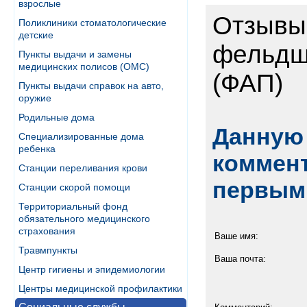
взрослые
Отзывы
Поликлиники стоматологические
детские
фельдш
Пункты выдачи и замены
медицинских полисов (ОМС)
(ФАП)
Пункты выдачи справок на авто,
оружие
Родильные дома
Данную 
Специализированные дома
ребенка
коммент
Станции переливания крови
первым
Станции скорой помощи
Территориальный фонд
обязательного медицинского
страхования
Ваше имя:
Травмпункты
Ваша почта:
Центр гигиены и эпидемиологии
Центры медицинской профилактики