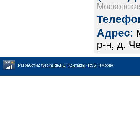
Московска
Телефон
Адрес:
р-н, д. 
Разработка:
WebInside.RU
|
Контакты
|
RSS
| isMobile