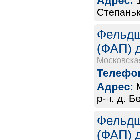
Адрес:
Степаньк
Фельдш
(ФАП) 
Московска
Телефон
Адрес:
р-н, д. Б
Фельдш
(ФАП) 