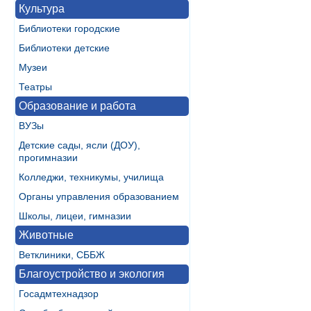
Культура
Библиотеки городские
Библиотеки детские
Музеи
Театры
Образование и работа
ВУЗы
Детские сады, ясли (ДОУ),
прогимназии
Колледжи, техникумы, училища
Органы управления образованием
Школы, лицеи, гимназии
Животные
Ветклиники, СББЖ
Благоустройство и экология
Госадмтехнадзор