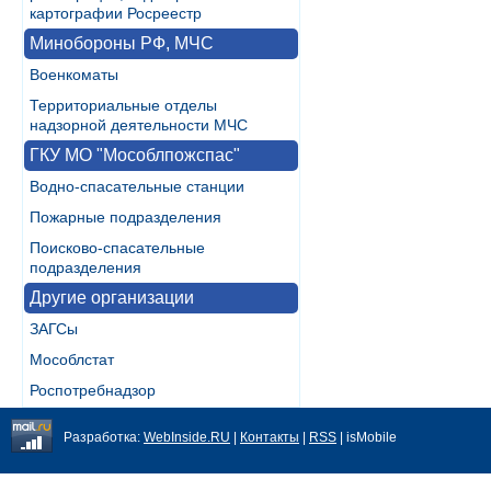
картографии Росреестр
Минобороны РФ, МЧС
Военкоматы
Территориальные отделы
надзорной деятельности МЧС
ГКУ МО "Мособлпожспас"
Водно-спасательные станции
Пожарные подразделения
Поисково-спасательные
подразделения
Другие организации
ЗАГСы
Мособлстат
Роспотребнадзор
Разработка:
WebInside.RU
|
Контакты
|
RSS
| isMobile