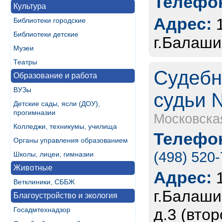
Телефон
Культура
Адрес:
Библиотеки городские
Библиотеки детские
г.Балаши
Музеи
Театры
Судебн
Образование и работа
ВУЗы
судьи 
Детские сады, ясли (ДОУ),
прогимназии
Московска
Колледжи, техникумы, училища
Телефон
Органы управления образованием
(498) 520
Школы, лицеи, гимназии
Животные
Адрес:
Ветклиники, СББЖ
г.Балаши
Благоустройство и экология
Госадмтехнадзор
д.3 (втор