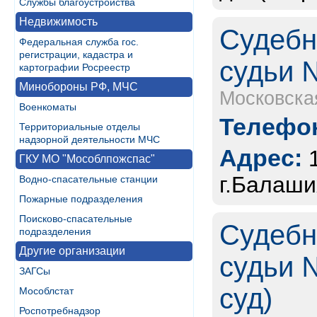
Службы благоустройства
Недвижимость
Судебн
Федеральная служба гос.
регистрации, кадастра и
судьи 
картографии Росреестр
Минобороны РФ, МЧС
Московска
Военкоматы
Телефон
Территориальные отделы
надзорной деятельности МЧС
Адрес:
ГКУ МО "Мособлпожспас"
г.Балаши
Водно-спасательные станции
Пожарные подразделения
Поисково-спасательные
Судебн
подразделения
Другие организации
судьи 
ЗАГСы
суд)
Мособлстат
Роспотребнадзор