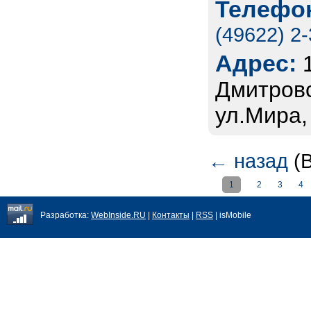
Телефон
(49622) 2
Адрес:
Дмитровс
ул.Мира,
←
назад
(В
1
2
3
4
Разработка:
WebInside.RU
|
Контакты
|
RSS
| isMobile