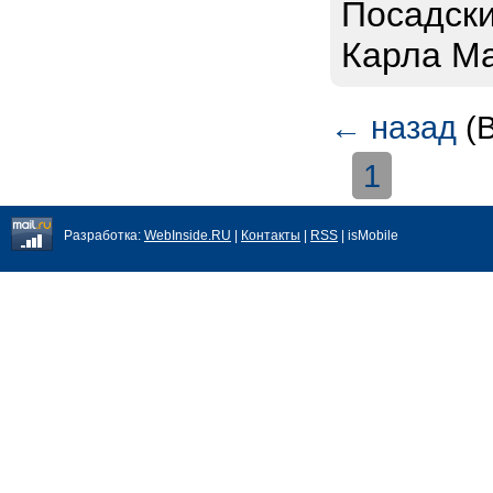
Посадски
Карла Ма
←
назад
(В
1
Разработка:
WebInside.RU
|
Контакты
|
RSS
| isMobile