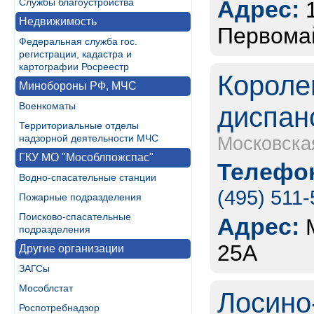
Адрес:
Службы благоустройства
Недвижимость
Первомай
Федеральная служба гос.
регистрации, кадастра и
картографии Росреестр
Короле
Минобороны РФ, МЧС
Военкоматы
диспан
Территориальные отделы
надзорной деятельности МЧС
Московска
ГКУ МО "Мособлпожспас"
Телефон
Водно-спасательные станции
(495) 511-
Пожарные подразделения
Поисково-спасательные
Адрес:
подразделения
25А
Другие организации
ЗАГСы
Мособлстат
Лосино
Роспотребнадзор