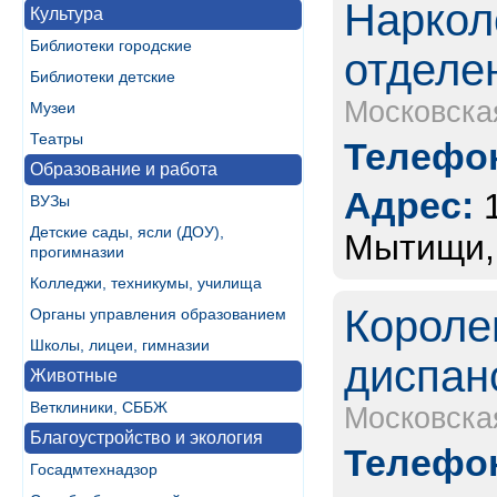
Наркол
Культура
Библиотеки городские
отделе
Библиотеки детские
Московска
Музеи
Театры
Телефон
Образование и работа
Адрес:
ВУЗы
Детские сады, ясли (ДОУ),
Мытищи, 
прогимназии
Колледжи, техникумы, училища
Короле
Органы управления образованием
Школы, лицеи, гимназии
диспан
Животные
Ветклиники, СББЖ
Московска
Благоустройство и экология
Телефон
Госадмтехнадзор