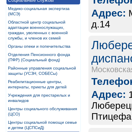
Телефон
Социальные службы
Медико-социальная экспертиза
Адрес:
(МСЭ)
д.14
Областной центр социальной
адаптации военнослужащих,
граждан, уволенных с военной
службы, и членов их семей
Любере
Органы опеки и попечительства
диспан
Отделения Пенсионного фонда
(ПФР) (Социальный фонд)
Московска
Районные управления социальной
защиты (УСЗН, СОБЕСы)
Телефон
Реабилитационные центры,
интернаты, приюты для детей
Адрес:
Учреждения для престарелых и
инвалидов
Люберецк
Центры социального обслуживания
Птицефаб
(ЦСО)
Центры социальной помощи семье
и детям (ЦСПСиД)