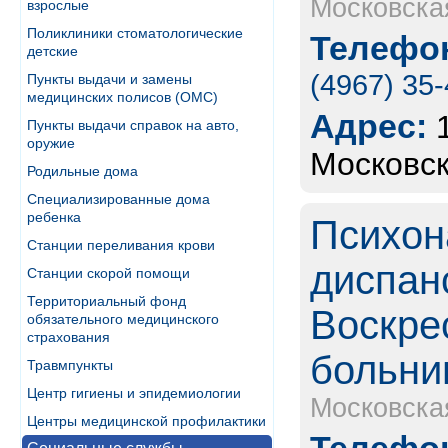
Московска
взрослые
Поликлиники стоматологические
Телефон
детские
(4967) 35
Пункты выдачи и замены
медицинских полисов (ОМС)
Адрес:
Пункты выдачи справок на авто,
оружие
Московск
Родильные дома
Специализированные дома
ребенка
Психон
Станции переливания крови
диспан
Станции скорой помощи
Территориальный фонд
Воскре
обязательного медицинского
страхования
больни
Травмпункты
Центр гигиены и эпидемиологии
Московска
Центры медицинской профилактики