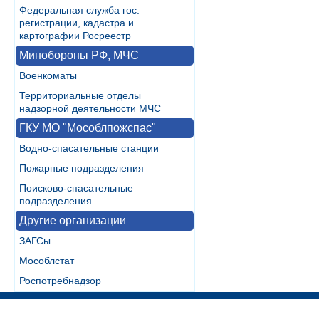
Федеральная служба гос.
регистрации, кадастра и
картографии Росреестр
Минобороны РФ, МЧС
Военкоматы
Территориальные отделы
надзорной деятельности МЧС
ГКУ МО "Мособлпожспас"
Водно-спасательные станции
Пожарные подразделения
Поисково-спасательные
подразделения
Другие организации
ЗАГСы
Мособлстат
Роспотребнадзор
Разработка:
WebInside.RU
|
Контакты
|
RSS
| noMobile