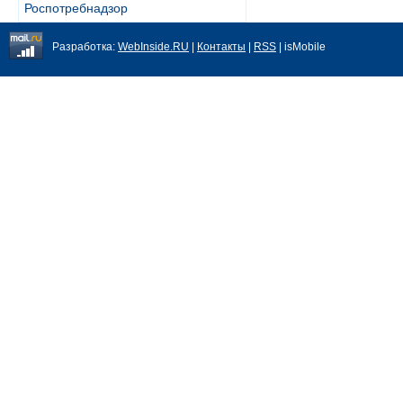
Роспотребнадзор
Разработка:
WebInside.RU
|
Контакты
|
RSS
| isMobile