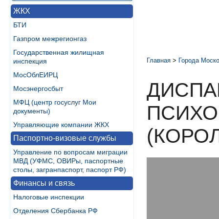
ЖКХ
БТИ
Газпром межрегионгаз
Государственная жилищная
Главная
>
Города Моско
инспекция
МосОблЕИРЦ
ДИСПА
Мосэнергосбыт
МФЦ (центр госуслуг Мои
ПСИХО
документы)
Управляющие компании ЖКХ
(КОРО
Паспортно-визовые службы
Управление по вопросам миграции
МВД (УФМС, ОВИРы, паспортные
столы, загранпаспорт, паспорт РФ)
Финансы и связь
Налоговые инспекции
Отделения Сбербанка РФ