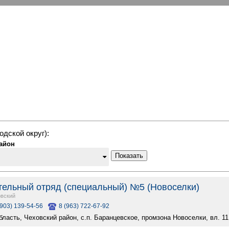
одской округ):
айон
Показать
тельный отряд (специальный) №5 (Новоселки)
вский
(903) 139-54-56
8 (963) 722-67-92
ласть, Чеховский район, с.п. Баранцевское, промзона Новоселки, вл. 11