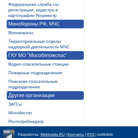
Федеральная служба гос.
регистрации, кадастра и
картографии Росреестр
Минобороны РФ, МЧС
Военкоматы
Территориальные отделы
надзорной деятельности МЧС
ГКУ МО "Мособлпожспас"
Водно-спасательные станции
Пожарные подразделения
Поисково-спасательные
подразделения
Другие организации
ЗАГСы
Мособлстат
Роспотребнадзор
Разработка:
WebInside.RU
|
Контакты
|
RSS
| noMobile