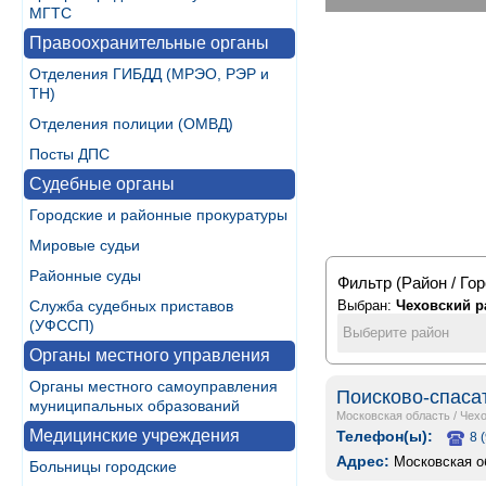
МГТС
Правоохранительные органы
Отделения ГИБДД (МРЭО, РЭР и
ТН)
Отделения полиции (ОМВД)
Посты ДПС
Судебные органы
Городские и районные прокуратуры
Мировые судьи
Районные суды
Фильтр (Район / Гор
Служба судебных приставов
Выбран:
Чеховский р
(УФССП)
Выберите район
Органы местного управления
Органы местного самоуправления
Поисково-спаса
муниципальных образований
Московская область
/
Чехо
Медицинские учреждения
Телефон(ы):
8 
Адрес:
Московская об
Больницы городские