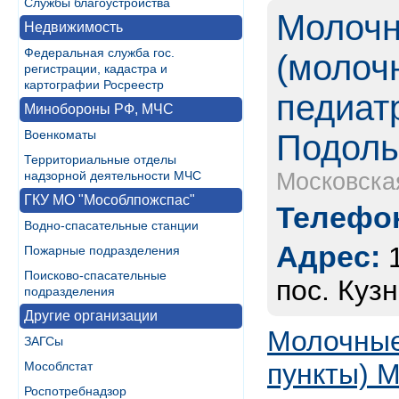
Службы благоустройства
Молочн
Недвижимость
Федеральная служба гос.
(молоч
регистрации, кадастра и
картографии Росреестр
педиат
Минобороны РФ, МЧС
Военкоматы
Подоль
Территориальные отделы
надзорной деятельности МЧС
Московска
ГКУ МО "Мособлпожспас"
Телефон
Водно-спасательные станции
Адрес:
Пожарные подразделения
Поисково-спасательные
пос. Кузн
подразделения
Другие организации
Молочные
ЗАГСы
пункты) 
Мособлстат
Роспотребнадзор