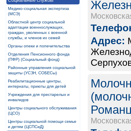
Социальные службы
Желез
Медико-социальная экспертиза
(МСЭ)
Московска
Областной центр социальной
Телефон
адаптации военнослужащих,
граждан, уволенных с военной
Адрес:
службы, и членов их семей
Органы опеки и попечительства
Железно
Отделения Пенсионного фонда
(ПФР) (Социальный фонд)
Серпухов
Районные управления социальной
защиты (УСЗН, СОБЕСы)
Молочн
Реабилитационные центры,
интернаты, приюты для детей
(молоч
Учреждения для престарелых и
инвалидов
Романц
Центры социального обслуживания
(ЦСО)
Московска
Центры социальной помощи семье
и детям (ЦСПСиД)