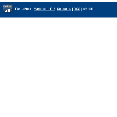
Разработка:
WebInside.RU
|
Контакты
|
RSS
| isMobile