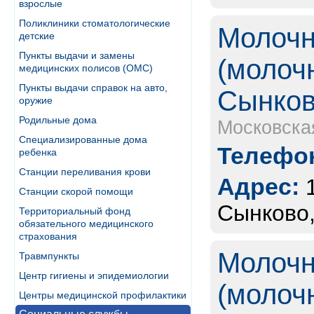
взрослые
Поликлиники стоматологические
Молочн
детские
Пункты выдачи и замены
(молоч
медицинских полисов (ОМС)
Пункты выдачи справок на авто,
Сынко
оружие
Родильные дома
Московска
Специализированные дома
Телефон
ребенка
Станции переливания крови
Адрес:
Станции скорой помощи
Сынково,
Территориальный фонд
обязательного медицинского
страхования
Молочн
Травмпункты
Центр гигиены и эпидемиологии
(молоч
Центры медицинской профилактики