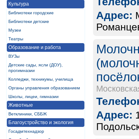
Телефон
Культура
Адрес:
Библиотеки городские
Библиотеки детские
Романце
Музеи
Театры
Молочн
Образование и работа
ВУЗы
(молоч
Детские сады, ясли (ДОУ),
прогимназии
посёло
Колледжи, техникумы, училища
Московска
Органы управления образованием
Школы, лицеи, гимназии
Телефон
Животные
Адрес:
Ветклиники, СББЖ
Благоустройство и экология
Подольск
Госадмтехнадзор