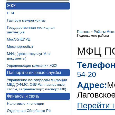
ЖКХ
БТИ
Газпром межрегионгаз
Государственная жилищная
Главная
>
Районы Моск
инспекция
Подольского района
МосОблЕИРЦ
Мосэнергосбыт
МФЦ П
МФЦ (центр госуслуг Мои
документы)
Телефон
Управляющие компании ЖКХ
54-20
Паспортно-визовые службы
Управление по вопросам миграции
Адрес:
М
МВД (УФМС, ОВИРы, паспортные
столы, загранпаспорт, паспорт РФ)
Лаговское
Финансы и связь
Перейти 
Налоговые инспекции
Отделения Сбербанка РФ