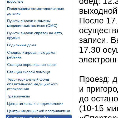
обед: 12.3
взрослые
выходной
Поликлиники стоматологические
детские
После 17
Пункты выдачи и замены
медицинских полисов (ОМС)
осуществ
Пункты выдачи справок на авто,
записи. 
оружие
Родильные дома
17.30 ос
Специализированные дома
электрон
ребенка
Станции переливания крови
Станции скорой помощи
Проезд: 
Территориальный фонд
обязательного медицинского
и пригор
страхования
до остан
Травмпункты
Центр гигиены и эпидемиологии
(10-15 м
Центры медицинской профилактики