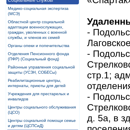
«Спартак»
Социальные службы
Медико-социальная экспертиза
(МСЭ)
Удаленн
Областной центр социальной
адаптации военнослужащих,
- Подольс
граждан, уволенных с военной
службы, и членов их семей
Лаговское
Органы опеки и попечительства
- Подольс
Отделения Пенсионного фонда
(ПФР) (Социальный фонд)
Стрелковс
Районные управления социальной
защиты (УСЗН, СОБЕСы)
стр.1; ад
Реабилитационные центры,
отделени
интернаты, приюты для детей
Учреждения для престарелых и
- Подольс
инвалидов
Стрелковс
Центры социального обслуживания
(ЦСО)
д. 5а, в 
Центры социальной помощи семье
и детям (ЦСПСиД)
поселени