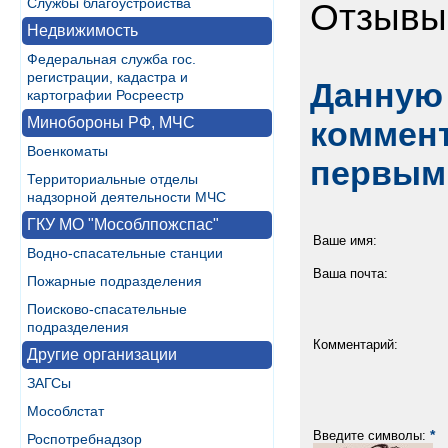
Службы благоустройства
Отзывы
Недвижимость
Федеральная служба гос.
регистрации, кадастра и
Данную 
картографии Росреестр
Минобороны РФ, МЧС
коммент
Военкоматы
первым
Территориальные отделы
надзорной деятельности МЧС
ГКУ МО "Мособлпожспас"
Ваше имя:
Водно-спасательные станции
Ваша почта:
Пожарные подразделения
Поисково-спасательные
подразделения
Комментарий:
Другие организации
ЗАГСы
Мособлстат
*
Введите символы:
Роспотребнадзор