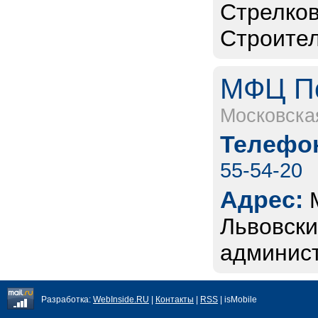
Стрелков
Строител
МФЦ По
Московска
Телефон
55-54-20
Адрес:
Львовски
админист
Разработка:
WebInside.RU
|
Контакты
|
RSS
| isMobile