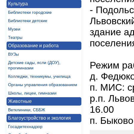
Культура
- Подольс
Библиотеки городские
Львовский
Библиотеки детские
Музеи
здание а
Театры
поселени
Образование и работа
ВУЗы
Режим ра
Детские сады, ясли (ДОУ),
прогимназии
д. Федюко
Колледжи, техникумы, училища
п. МИС: с
Органы управления образованием
Школы, лицеи, гимназии
р.п. Льво
Животные
16.00
Ветклиники, СББЖ
п. Быково
Благоустройство и экология
Госадмтехнадзор