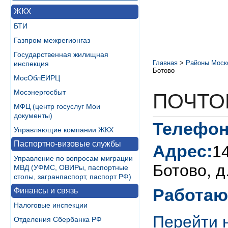
ЖКХ
БТИ
Газпром межрегионгаз
Государственная жилищная
Главная
>
Районы Моск
инспекция
Ботово
МосОблЕИРЦ
Мосэнергосбыт
ПОЧТО
МФЦ (центр госуслуг Мои
документы)
Телефон
Управляющие компании ЖКХ
Паспортно-визовые службы
Адрес:
1
Управление по вопросам миграции
Ботово, д
МВД (УФМС, ОВИРы, паспортные
столы, загранпаспорт, паспорт РФ)
Работаю
Финансы и связь
Налоговые инспекции
Перейти 
Отделения Сбербанка РФ