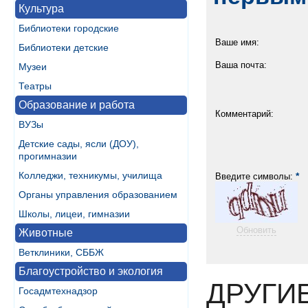
Культура
Библиотеки городские
Ваше имя:
Библиотеки детские
Ваша почта:
Музеи
Театры
Образование и работа
Комментарий:
ВУЗы
Детские сады, ясли (ДОУ),
прогимназии
Колледжи, техникумы, училища
*
Введите символы:
Органы управления образованием
Школы, лицеи, гимназии
Обновить
Животные
Ветклиники, СББЖ
Благоустройство и экология
ДРУГИ
Госадмтехнадзор