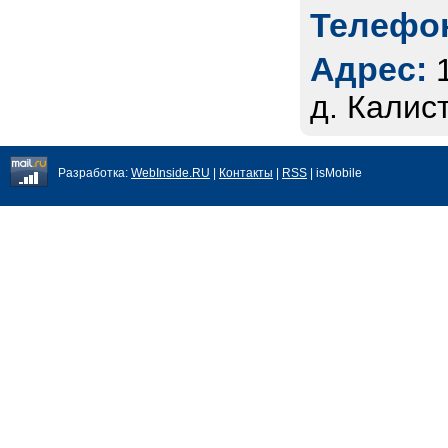
Телефон
Адрес:
д. Калис
Разработка:
WebInside.RU
|
Контакты
|
RSS
| isMobile