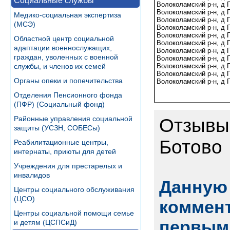
Социальные службы
Волоколамский р-н, д 
Волоколамский р-н, д 
Медико-социальная экспертиза
Волоколамский р-н, д 
(МСЭ)
Волоколамский р-н, д 
Волоколамский р-н, д 
Областной центр социальной
Волоколамский р-н, д 
адаптации военнослужащих,
Волоколамский р-н, д 
граждан, уволенных с военной
Волоколамский р-н, д 
службы, и членов их семей
Волоколамский р-н, д 
Волоколамский р-н, д 
Органы опеки и попечительства
Волоколамский р-н, д 
Отделения Пенсионного фонда
(ПФР) (Социальный фонд)
Районные управления социальной
Отзывы 
защиты (УСЗН, СОБЕСы)
Ботово
Реабилитационные центры,
интернаты, приюты для детей
Учреждения для престарелых и
инвалидов
Данную 
Центры социального обслуживания
(ЦСО)
коммент
Центры социальной помощи семье
первым
и детям (ЦСПСиД)