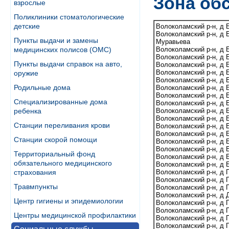
Зона об
взрослые
Поликлиники стоматологические
детские
Волоколамский р-н, д 
Волоколамский р-н, д 
Пункты выдачи и замены
Муравьева
медицинских полисов (ОМС)
Волоколамский р-н, д 
Волоколамский р-н, д 
Пункты выдачи справок на авто,
Волоколамский р-н, д 
Волоколамский р-н, д 
оружие
Волоколамский р-н, д 
Родильные дома
Волоколамский р-н, д 
Волоколамский р-н, д 
Специализированные дома
Волоколамский р-н, д 
ребенка
Волоколамский р-н, д 
Волоколамский р-н, д 
Станции переливания крови
Волоколамский р-н, д 
Волоколамский р-н, д 
Станции скорой помощи
Волоколамский р-н, д 
Волоколамский р-н, д 
Территориальный фонд
Волоколамский р-н, д Б
обязательного медицинского
Волоколамский р-н, д 
страхования
Волоколамский р-н, д 
Волоколамский р-н, д 
Травмпункты
Волоколамский р-н, д 
Волоколамский р-н, д
Центр гигиены и эпидемиологии
Волоколамский р-н, д 
Волоколамский р-н, д 
Центры медицинской профилактики
Волоколамский р-н, д
Волоколамский р-н, д 