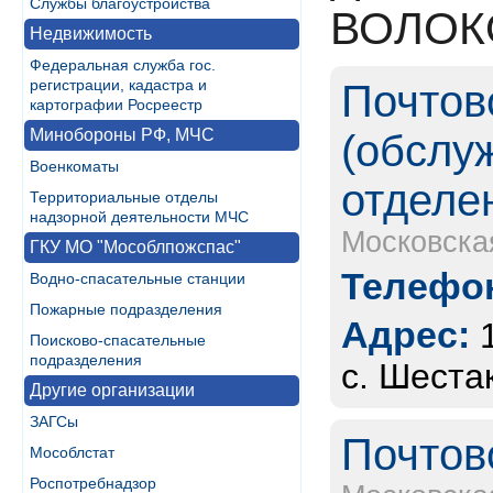
Службы благоустройства
ВОЛОК
Недвижимость
Федеральная служба гос.
регистрации, кадастра и
Почтов
картографии Росреестр
Минобороны РФ, МЧС
(обслу
Военкоматы
отделе
Территориальные отделы
надзорной деятельности МЧС
Московска
ГКУ МО "Мособлпожспас"
Телефон
Водно-спасательные станции
Пожарные подразделения
Адрес:
Поисково-спасательные
подразделения
с. Шеста
Другие организации
ЗАГСы
Почтов
Мособлстат
Роспотребнадзор