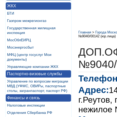
ЖКХ
БТИ
Газпром межрегионгаз
Государственная жилищная
Главная
>
Города Моско
инспекция
№9040/00142 (юр.лица)
МосОблЕИРЦ
Мосэнергосбыт
ДОП.О
МФЦ (центр госуслуг Мои
документы)
№9040/
Управляющие компании ЖКХ
Паспортно-визовые службы
Телефон
Управление по вопросам миграции
МВД (УФМС, ОВИРы, паспортные
Адрес:
1
столы, загранпаспорт, паспорт РФ)
г.Реутов,
Финансы и связь
Налоговые инспекции
нежилое
Отделения Сбербанка РФ