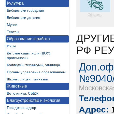
Культура
Библиотеки городские
Обновить
Библиотеки детские
Музеи
Театры
ДРУГИ
Образование и работа
ВУЗы
РФ РЕ
Детские сады, ясли (ДОУ),
прогимназии
Доп.оф
Колледжи, техникумы, училища
Органы управления образованием
№9040/
Школы, лицеи, гимназии
Животные
Московска
Ветклиники, СББЖ
Телефон
Благоустройство и экология
Адрес:
Госадмтехнадзор