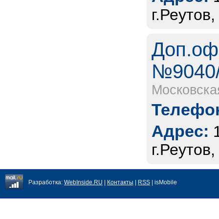
г.Реутов
Доп.оф
№9040/
Московска
Телефон
Адрес:
г.Реутов
Разработка:
WebInside.RU
|
Контакты
|
RSS
| isMobile