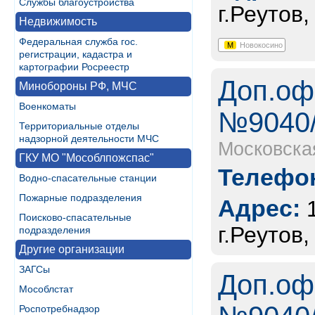
Службы благоустройства
г.Реутов
Недвижимость
Федеральная служба гос.
М
Новокосино
регистрации, кадастра и
картографии Росреестр
Доп.оф
Минобороны РФ, МЧС
Военкоматы
№9040/
Территориальные отделы
надзорной деятельности МЧС
Московска
ГКУ МО "Мособлпожспас"
Телефон
Водно-спасательные станции
Пожарные подразделения
Адрес:
Поисково-спасательные
г.Реутов
подразделения
Другие организации
ЗАГСы
Доп.оф
Мособлстат
Роспотребнадзор