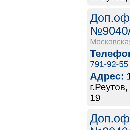
Доп.оф
№9040/
Московска
Телефон
791-92-55
Адрес:
г.Реутов
19
Доп.оф