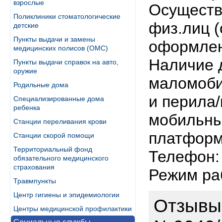
взрослые
Осуществ
Поликлиники стоматологические
физ.лиц 
детские
Пункты выдачи и замены
оформлен
медицинских полисов (ОМС)
Наличие 
Пункты выдачи справок на авто,
оружие
маломоби
Родильные дома
и перила/
Специализированные дома
ребенка
мобильны
Станции переливания крови
платформ
Станции скорой помощи
Территориальный фонд
Телефон: 
обязательного медицинского
страхования
Режим раб
Травмпункты
Центр гигиены и эпидемиологии
Отзывы
Центры медицинской профилактики