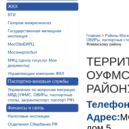
ЖКХ
БТИ
Газпром межрегионгаз
Государственная жилищная
Главная
>
Районы Моск
инспекция
ОВИРы, паспортные стол
МосОблЕИРЦ
Фоминскому району
Мосэнергосбыт
ТЕРРИ
МФЦ (центр госуслуг Мои
документы)
ОУФМС
Управляющие компании ЖКХ
Паспортно-визовые службы
РАЙОН
Управление по вопросам миграции
МВД (УФМС, ОВИРы, паспортные
столы, загранпаспорт, паспорт РФ)
Телефон
Финансы и связь
Адрес:
М
Налоговые инспекции
Отделения Сбербанка РФ
дом 5