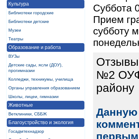
Культура
Суббота 0
Библиотеки городские
Прием гр
Библиотеки детские
субботу 
Музеи
Театры
понедель
Образование и работа
ВУЗы
Отзывы 
Детские сады, ясли (ДОУ),
прогимназии
№2 ОУФ
Колледжи, техникумы, училища
району
Органы управления образованием
Школы, лицеи, гимназии
Животные
Данную 
Ветклиники, СББЖ
коммент
Благоустройство и экология
Госадмтехнадзор
первым