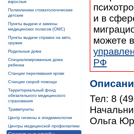
взрослые
психотро
Поликлиники стоматологические
детские
и в сфер
Пункты выдачи и замены
миграцио
медицинских полисов (ОМС)
Пункты выдачи справок на авто,
можете 
оружие
управле
Родильные дома
Специализированные дома
РФ
ребенка
Станции переливания крови
Описани
Станции скорой помощи
Территориальный фонд
обязательного медицинского
Тел: 8 (4
страхования
Начальни
Травмпункты
Центр гигиены и эпидемиологии
Ольга Юр
Центры медицинской профилактики