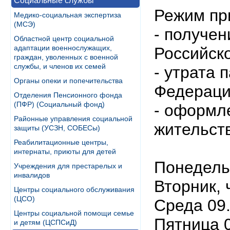
Социальные службы
Режим пр
Медико-социальная экспертиза
(МСЭ)
- получе
Областной центр социальной
адаптации военнослужащих,
Российск
граждан, уволенных с военной
службы, и членов их семей
- утрата 
Органы опеки и попечительства
Федерац
Отделения Пенсионного фонда
(ПФР) (Социальный фонд)
- оформл
Районные управления социальной
жительст
защиты (УСЗН, СОБЕСы)
Реабилитационные центры,
интернаты, приюты для детей
Понедельн
Учреждения для престарелых и
инвалидов
Вторник, 
Центры социального обслуживания
(ЦСО)
Среда 09.
Центры социальной помощи семье
Пятница 0
и детям (ЦСПСиД)