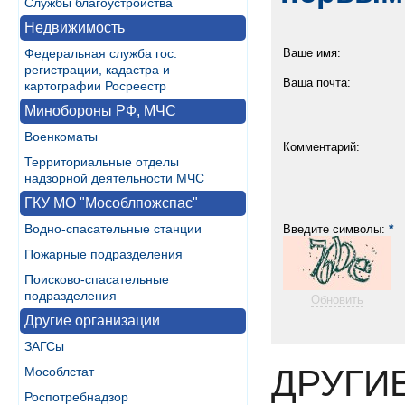
Службы благоустройства
Недвижимость
Федеральная служба гос.
Ваше имя:
регистрации, кадастра и
Ваша почта:
картографии Росреестр
Минобороны РФ, МЧС
Военкоматы
Комментарий:
Территориальные отделы
надзорной деятельности МЧС
ГКУ МО "Мособлпожспас"
Водно-спасательные станции
*
Введите символы:
Пожарные подразделения
Поисково-спасательные
подразделения
Обновить
Другие организации
ЗАГСы
ДРУГИ
Мособлстат
Роспотребнадзор