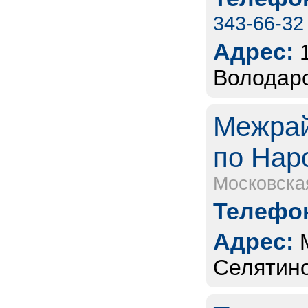
343-66-32
Адрес:
Володарс
Межра
по Нар
Московска
Телефон
Адрес:
Селятино