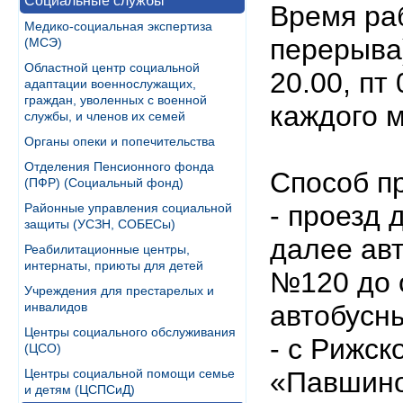
Социальные службы
Время ра
Медико-социальная экспертиза
перерыва) 
(МСЭ)
Областной центр социальной
20.00, пт 
адаптации военнослужащих,
граждан, уволенных с военной
каждого 
службы, и членов их семей
Органы опеки и попечительства
Отделения Пенсионного фонда
Способ п
(ПФР) (Социальный фонд)
- проезд 
Районные управления социальной
защиты (УСЗН, СОБЕСы)
далее ав
Реабилитационные центры,
интернаты, приюты для детей
№120 до о
Учреждения для престарелых и
инвалидов
автобусны
Центры социального обслуживания
- с Рижск
(ЦСО)
Центры социальной помощи семье
«Павшино
и детям (ЦСПСиД)