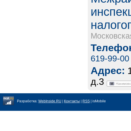
инспек
налого
Московска
Телефон
619-99-00
Адрес:
д.3
М
Нахимовс
Разработка:
WebInside.RU
|
Контакты
|
RSS
| isMobile