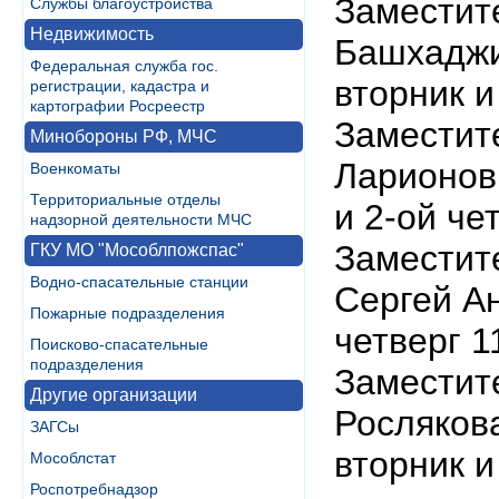
Заместит
Службы благоустройства
Недвижимость
Башхаджи
Федеральная служба гос.
вторник и
регистрации, кадастра и
картографии Росреестр
Заместит
Минобороны РФ, МЧС
Ларионов
Военкоматы
Территориальные отделы
и 2-ой че
надзорной деятельности МЧС
Заместит
ГКУ МО "Мособлпожспас"
Водно-спасательные станции
Сергей Ан
Пожарные подразделения
четверг 1
Поисково-спасательные
подразделения
Заместит
Другие организации
Росляков
ЗАГСы
вторник и
Мособлстат
Роспотребнадзор