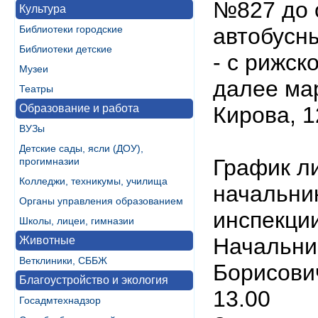
№827 до о
Культура
Библиотеки городские
автобусны
Библиотеки детские
- с рижск
Музеи
далее ма
Театры
Образование и работа
Кирова, 1
ВУЗы
Детские сады, ясли (ДОУ),
График л
прогимназии
Колледжи, техникумы, училища
начальни
Органы управления образованием
инспекци
Школы, лицеи, гимназии
Начальни
Животные
Ветклиники, СББЖ
Борисович
Благоустройство и экология
13.00
Госадмтехнадзор