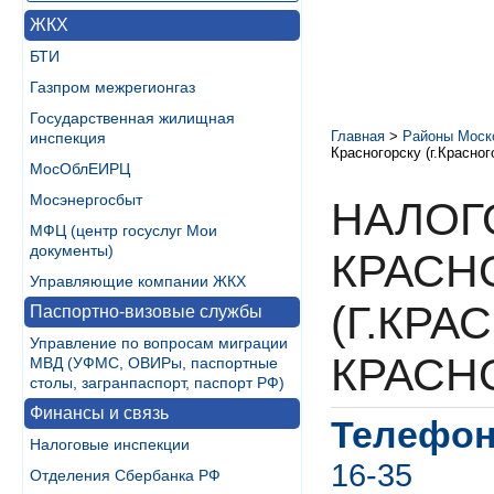
ЖКХ
БТИ
Газпром межрегионгаз
Государственная жилищная
Главная
>
Районы Моск
инспекция
Красногорску (г.Красног
МосОблЕИРЦ
Мосэнергосбыт
НАЛОГ
МФЦ (центр госуслуг Мои
документы)
КРАСН
Управляющие компании ЖКХ
(Г.КРА
Паспортно-визовые службы
Управление по вопросам миграции
КРАСН
МВД (УФМС, ОВИРы, паспортные
столы, загранпаспорт, паспорт РФ)
Финансы и связь
Телефон
Налоговые инспекции
16-35
Отделения Сбербанка РФ