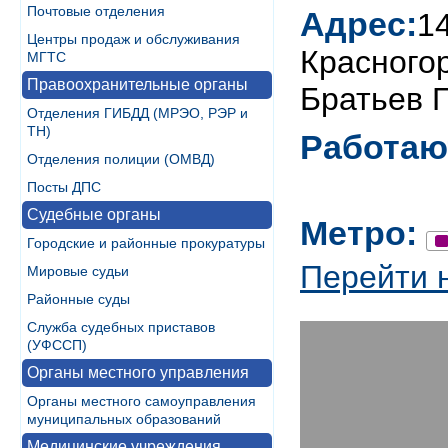
Почтовые отделения
Адрес:
1
Центры продаж и обслуживания
Красногор
МГТС
Правоохранительные органы
Братьев 
Отделения ГИБДД (МРЭО, РЭР и
ТН)
Работаю
Отделения полиции (ОМВД)
Посты ДПС
Судебные органы
Метро:
Городские и районные прокуратуры
Перейти 
Мировые судьи
Районные суды
Служба судебных приставов
(УФССП)
Органы местного управления
Органы местного самоуправления
муниципальных образований
Медицинские учреждения