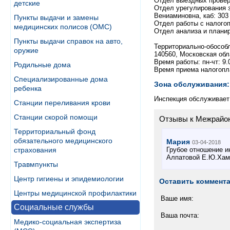
Отдел выездных проверо
детские
Отдел урегулирования за
Вениаминовна, каб: 303
Пункты выдачи и замены
Отдел работы с налогоп
медицинских полисов (ОМС)
Отдел анализа и планир
Пункты выдачи справок на авто,
Территориально-обособл
оружие
140560, Московская обла
Время работы: пн-чт: 9.0
Родильные дома
Время приема налогоплате
Специализированные дома
Зона обслуживания:
ребенка
Инспекция обслуживает 
Станции переливания крови
Станции скорой помощи
Отзывы к Межрайонн
Территориальный фонд
обязательного медицинского
Мария
03-04-2018
Грубое отношение и
страхования
Алпатовой Е.Ю.Хам
Травмпункты
Центр гигиены и эпидемиологии
Оставить коммент
Центры медицинской профилактики
Ваше имя:
Социальные службы
Ваша почта:
Медико-социальная экспертиза