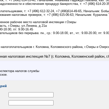
к, т: +7 (496) 614-33-40, Начальник: Ананьева Надежда Львовна, каб: 3
долженности и обеспечения процедур банкротства, т: +7 (496) 614-20-35,
лательщиками, т: +7 (496) 612-32-24, +7 (496)614-49-65, Начальник: Боб
ования налоговых проверок, т: +7 (496) 615-06-63, Начальник: Куралина 
енное рабочее место налоговой инспекции г.Озеры
сть, г.Озеры, ул.Ленина, д.21а
0-18.00, пт: 9.00-16.45
льщиков без перерыва: пн., ср.: 9.00-18.00, вт., чт.: 9.00-20.00, пт: 9.00
налогоплательщиков г. Коломна, Коломенского района, г.Озеры и Озерс
ая налоговая инспекция №7 (г. Коломна, Коломенский район, г.
нспектора налогов службы
ское.
арий