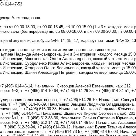
6) 614-47-53
дежда Александровна
пн-чт 09.00-18.00, пт 09.00-16.45, сб 10.00-15.00 (1 и 3-я каждого месяц
го зала (без перерыва) пн, ср 09.00-18.00, вт, чт 09.00-20.00, пт 09.00-1
нции «Голутвин», автобусы №№ 14, 15, 17, маршрутное такси №№ 12, 13
 граждан начальником и заместителями начальника инспекции
аутина Надежда Александровна, 1-й и 3-й вторники каждого месяца 15.0
 Инспекции, Маньковская Ольга Александровна, каждый четверг месяца
 Инспекции, Сурдоленко Ирина Александровна, каждый четверг месяца 
 Инспекции, Федорова Ольга Васильевна, каждый четверг месяца 15.00
 Инспекции, Шанин Александр Петрович, каждый четверг месяца 15.00-
7 (496) 614-46-14, Начальник: Скворцов Алексей Евгеньевич, каб: 212
рок №3, т: +7 (496) 614-10-64, +7 (496) 614-26-25, +7 (496) 614-34-51, +
улирования налоговых споров, т: +7 (496) 614-26-10, Начальник: Снегур
ия, т: +7 (496) 614-46-89, Начальник: Земцова Людмила Владимировна, 
печения, т: +7 (496) 616-00-38, Начальник: Машкова Людмила Юрьевна
т: +7 (496) 614-54-41, Начальник: Шмельков Кирилл Сергеевич, каб: 201
ерок №1, т: +7 (496) 612-88-36, Начальник: Савина Светлана Юрьевна, к
рок №2, т: +7 (496) 612-14-70, +7 (496) 614-46-96, Начальник: Агафонов
 +7 (496) 612-39-94, +7 (496) 614-50-12, Начальник: Буняк Татьяна Алекс
 налогоплательщиков, т: +7 (496) 614-73-57, +7 (496) 614-67-03, Начал