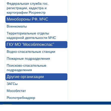
Федеральная служба гос.
регистрации, кадастра и
картографии Росреестр
Минобороны РФ, МЧС
Военкоматы
Территориальные отделы
надзорной деятельности МЧС
ГКУ МО "Мособлпожспас"
Водно-спасательные станции
Пожарные подразделения
Поисково-спасательные
подразделения
Другие организации
ЗАГСы
Мособлстат
Роспотребнадзор
Разработка:
WebInside.RU
|
Контакты
|
RSS
| noMobile