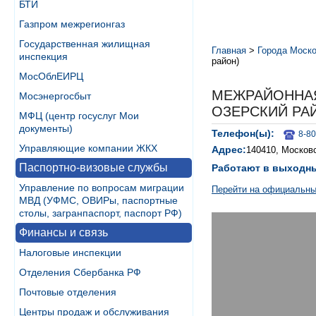
БТИ
Газпром межрегионгаз
Государственная жилищная
Главная
>
Города Моско
инспекция
район)
МосОблЕИРЦ
МЕЖРАЙОННАЯ
Мосэнергосбыт
ОЗЕРСКИЙ РА
МФЦ (центр госуслуг Мои
документы)
Телефон(ы):
8-80
Управляющие компании ЖКХ
Адрес:
140410, Московс
Паспортно-визовые службы
Работают в выходн
Управление по вопросам миграции
Перейти на официальны
МВД (УФМС, ОВИРы, паспортные
столы, загранпаспорт, паспорт РФ)
Финансы и связь
Налоговые инспекции
Отделения Сбербанка РФ
Почтовые отделения
Центры продаж и обслуживания