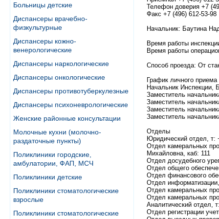
Больницы детские
Телефон доверия +7 (49
Факс +7 (496) 612-53-98
Диспансеры врачебно-
физкультурные
Начальник: Баутина На
Диспансеры кожно-
Время работы инспекции: 
венерологические
Время работы операционно
Диспансеры наркологические
Способ проезда: От ста
Диспансеры онкологические
График личного приема
Начальник Инспекции, Б
Диспансеры противотуберкулезные
Заместитель начальника
Заместитель начальника
Диспансеры психоневрологические
Заместитель начальника
Заместитель начальника
Женские районные консультации
Отделы
Молочные кухни (молочно-
Юридический отдел, т: +
раздаточные пункты)
Отдел камеральных прове
Михайловна, каб: 111
Поликлиники городские,
Отдел досудебного урег
амбулатории, ФАП, МСЧ
Отдел общего обеспечен
Отдел финансового обес
Поликлиники детские
Отдел информатизации, 
Отдел камеральных пров
Поликлиники стоматологические
Отдел камеральных прове
взрослые
Аналитический отдел, т:
Отдел регистрации учета
Поликлиники стоматологические