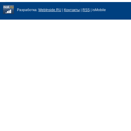
Разработка:
WebInside.RU
|
Контакты
|
RSS
| isMobile