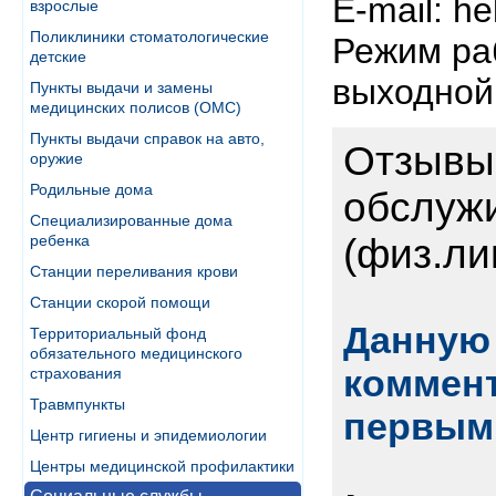
E-mail: h
взрослые
Поликлиники стоматологические
Режим рабо
детские
выходной
Пункты выдачи и замены
медицинских полисов (ОМС)
Пункты выдачи справок на авто,
Отзывы 
оружие
Родильные дома
обслуж
Специализированные дома
ребенка
(физ.ли
Станции переливания крови
Станции скорой помощи
Данную 
Территориальный фонд
обязательного медицинского
коммент
страхования
Травмпункты
первым
Центр гигиены и эпидемиологии
Центры медицинской профилактики