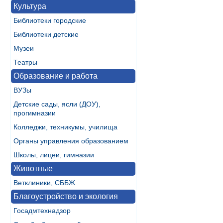
Культура
Библиотеки городские
Библиотеки детские
Музеи
Театры
Образование и работа
ВУЗы
Детские сады, ясли (ДОУ),
прогимназии
Колледжи, техникумы, училища
Органы управления образованием
Школы, лицеи, гимназии
Животные
Ветклиники, СББЖ
Благоустройство и экология
Госадмтехнадзор