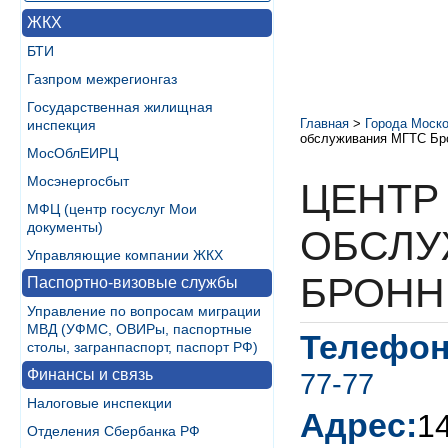
ЖКХ
БТИ
Газпром межрегионгаз
Государственная жилищная
Главная
>
Города Моско
инспекция
обслуживания МГТС Бро
МосОблЕИРЦ
Мосэнергосбыт
ЦЕНТР
МФЦ (центр госуслуг Мои
документы)
ОБСЛУ
Управляющие компании ЖКХ
БРОНН
Паспортно-визовые службы
Управление по вопросам миграции
МВД (УФМС, ОВИРы, паспортные
Телефон
столы, загранпаспорт, паспорт РФ)
Финансы и связь
77-77
Налоговые инспекции
Адрес:
14
Отделения Сбербанка РФ