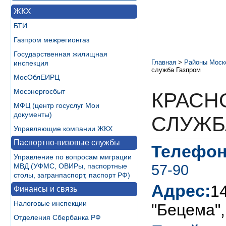
ЖКХ
БТИ
Газпром межрегионгаз
Государственная жилищная
Главная
>
Районы Моск
инспекция
служба Газпром
МосОблЕИРЦ
Мосэнергосбыт
КРАСН
МФЦ (центр госуслуг Мои
документы)
СЛУЖБ
Управляющие компании ЖКХ
Паспортно-визовые службы
Телефон
Управление по вопросам миграции
57-90
МВД (УФМС, ОВИРы, паспортные
столы, загранпаспорт, паспорт РФ)
Адрес:
1
Финансы и связь
Налоговые инспекции
"Бецема",
Отделения Сбербанка РФ