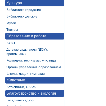
Культура
Библиотеки городские
Библиотеки детские
Музеи
Театры
Образование и работа
ВУЗы
Детские сады, ясли (ДОУ),
прогимназии
Колледжи, техникумы, училища
Органы управления образованием
Школы, лицеи, гимназии
Животные
Ветклиники, СББЖ
Благоустройство и экология
Госадмтехнадзор