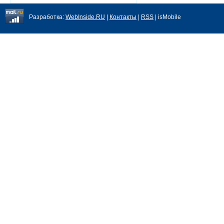
Разработка:
WebInside.RU
|
Контакты
|
RSS
| isMobile