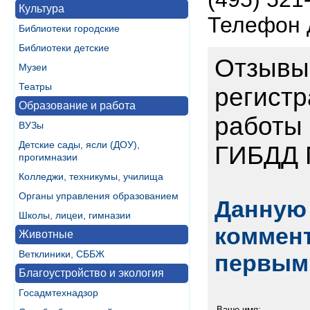
Культура
Телефон д
Библиотеки городские
Библиотеки детские
Отзывы
Музеи
Театры
регист
Образование и работа
работы 
ВУЗы
Детские сады, ясли (ДОУ),
ГИБДД 
прогимназии
Колледжи, техникумы, училища
Органы управления образованием
Данную 
Школы, лицеи, гимназии
коммент
Животные
Ветклиники, СББЖ
первым
Благоустройство и экология
Госадмтехнадзор
Ваше имя: