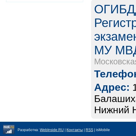
ОГИБДД
Регист
экзаме
МУ МВД
Московска
Телефон
Адрес:
Балашиха
Нижний 
Разработка:
WebInside.RU
|
Контакты
|
RSS
| isMobile