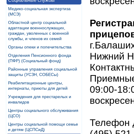
воскресе
Социальные службы
Медико-социальная экспертиза
(МСЭ)
Регистра
Областной центр социальной
адаптации военнослужащих,
прицепов
граждан, уволенных с военной
службы, и членов их семей
г.Балаших
Органы опеки и попечительства
Нижний Н
Отделения Пенсионного фонда
(ПФР) (Социальный фонд)
Контактны
Районные управления социальной
защиты (УСЗН, СОБЕСы)
Приемные
Реабилитационные центры,
09:00-18:
интернаты, приюты для детей
Учреждения для престарелых и
воскресе
инвалидов
Центры социального обслуживания
(ЦСО)
Телефон д
Центры социальной помощи семье
и детям (ЦСПСиД)
(495) 521