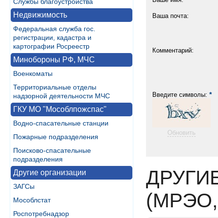
Службы благоустройства
Недвижимость
Ваша почта:
Федеральная служба гос.
регистрации, кадастра и
картографии Росреестр
Комментарий:
Минобороны РФ, МЧС
Военкоматы
Территориальные отделы
*
Введите символы:
надзорной деятельности МЧС
ГКУ МО "Мособлпожспас"
Водно-спасательные станции
Обновить
Пожарные подразделения
Поисково-спасательные
подразделения
ДРУГИ
Другие организации
ЗАГСы
(МРЭО,
Мособлстат
Роспотребнадзор