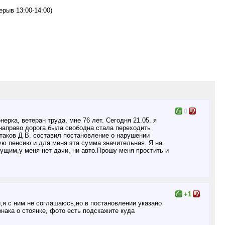
ерыв 13:00-14:00)
0
рка, ветеран труда, мне 76 лет. Сегодня 21.05. я
 направо дорога была свободна стала переходить
стаков Д В. составил постановление о нарушении
ую пенсию и для меня эта сумма значительная. Я на
мущим,у меня нет дачи, ни авто.Прошу меня простить и
+1
я с ним не соглашаюсь,но в постановлении указано
знака о стоянке, фото есть подскажите куда