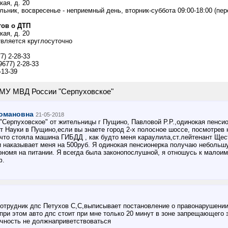
кая, д. 20
ьник, восвресенье - неприемный день, вторник-суббота 09:00-18:00 (пер
ов о ДТП
кая, д. 20
вляется круглосуточно
7) 2-28-33
677) 2-28-33
-13-39
МУ МВД России "Серпуховское"
омановна
21-05-2018
Серпуховское" от жительницы г Пущино, Павловой Р.Р.,одинокая пенсионе
т Науки в Пущино,если вы знаете город 2-х полосное шоссе, посмотрев
, что стояла машина ГИБДД , как будто меня караулила,ст.лейтенант Ще
и наказывает меня на 500руб. Я одинокая пенсионерка получаю небольш
кономя на питании. Я всегда была законопослушной, я отношусь к малои
ф.
отрудник дпс Петухов С,С,выписывает постановление о правонарушении,
при этом авто дпс стоит при мне только 20 минут в зоне запрещающего 
чность не должнаприветствоваться