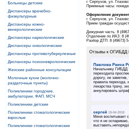
г. Серпухов, ул. Глазовс
Больницы детские
Приемные часы: понедел
Диспансеры врачебно-
Оформление документ
физкультурные
г. Серпухов, ул. Глазовс
Прием граждан осущест
Диспансеры кожно-
венерологические
Дежурная часть: 8 (4967
Отделение по ИАЗ: 8 (49
Диспансеры наркологические
Разбор ДТП: 8 (49673) 5
Диспансеры онкологические
Отзывы к ОГИБДД 
Диспансеры противотуберкулезные
Диспансеры психоневрологические
Павлова Раиса Р
Начальнику ГИБДД "
Женские районные консультации
переходила проспек
дорогу, не заметив
Молочные кухни (молочно-
правила перехода, 
раздаточные пункты)
лекарства трачу, э
аннулировать штра
Поликлиники городские,
амбулатории, ФАП, МСЧ
Поликлиники детские
сергей
Поликлиники стоматологические
19-04-2018
Меня воспитывает с
взрослые
что я не оспариваю,
выставить,непорядо
Поликлиники стоматологические