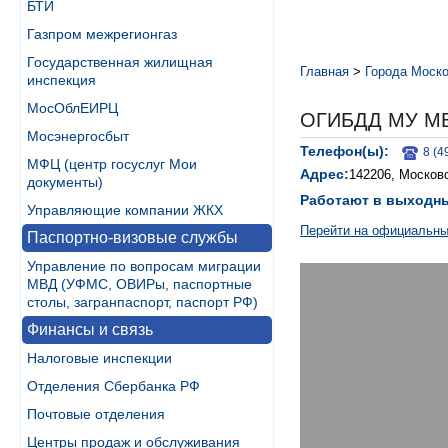
БТИ
Газпром межрегионгаз
Государственная жилищная
Главная
>
Города Моско
инспекция
МосОблЕИРЦ
ОГИБДД МУ М
Мосэнергосбыт
Телефон(ы):
8 (4
МФЦ (центр госуслуг Мои
Адрес:
142206, Московс
документы)
Работают в выходн
Управляющие компании ЖКХ
Перейти на официальны
Паспортно-визовые службы
Управление по вопросам миграции
МВД (УФМС, ОВИРы, паспортные
столы, загранпаспорт, паспорт РФ)
Финансы и связь
Налоговые инспекции
Отделения Сбербанка РФ
Почтовые отделения
Центры продаж и обслуживания