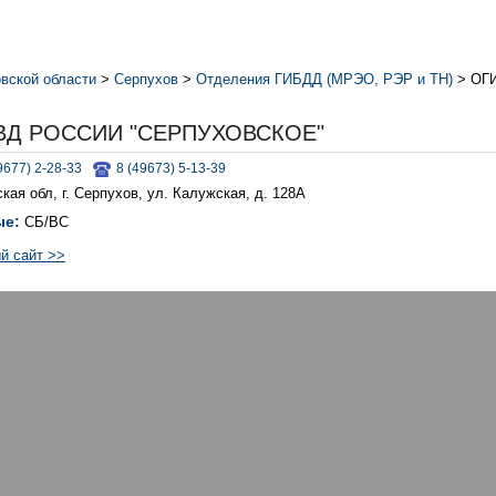
вской области
>
Серпухов
>
Отделения ГИБДД (МРЭО, РЭР и ТН)
>
ОГИ
ВД РОССИИ "СЕРПУХОВСКОЕ"
9677) 2-28-33
8 (49673) 5-13-39
кая обл, г. Серпухов, ул. Калужская, д. 128А
ые:
СБ/ВС
й сайт >>