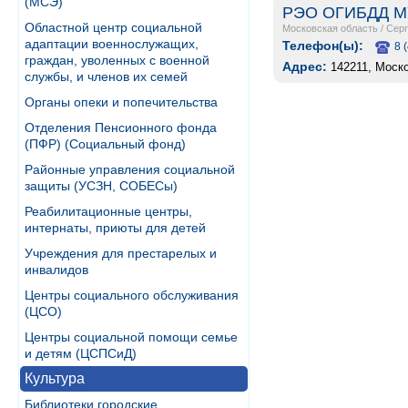
(МСЭ)
РЭО ОГИБДД МУ
Областной центр социальной
Московская область
/
Сер
адаптации военнослужащих,
Телефон(ы):
8 
граждан, уволенных с военной
Адрес:
142211, Моско
службы, и членов их семей
Органы опеки и попечительства
Отделения Пенсионного фонда
(ПФР) (Социальный фонд)
Районные управления социальной
защиты (УСЗН, СОБЕСы)
Реабилитационные центры,
интернаты, приюты для детей
Учреждения для престарелых и
инвалидов
Центры социального обслуживания
(ЦСО)
Центры социальной помощи семье
и детям (ЦСПСиД)
Культура
Библиотеки городские