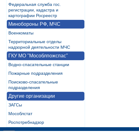
Федеральная служба гос.
регистрации, кадастра и
картографии Росреестр
Минобороны РФ, МЧС
Военкоматы
Территориальные отделы
надзорной деятельности МЧС
ГКУ МО "Мособлпожспас"
Водно-спасательные станции
Пожарные подразделения
Поисково-спасательные
подразделения
Другие организации
ЗАГСы
Мособлстат
Роспотребнадзор
Разработка:
WebInside.RU
|
Контакты
|
RSS
| noMobile