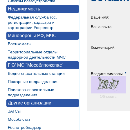
Службы благоустройства
Недвижимость
Федеральная служба гос.
Ваше имя:
регистрации, кадастра и
Ваша почта:
картографии Росреестр
Минобороны РФ, МЧС
Военкоматы
Комментарий:
Территориальные отделы
надзорной деятельности МЧС
ГКУ МО "Мособлпожспас"
Водно-спасательные станции
*
Введите символы:
Пожарные подразделения
Поисково-спасательные
подразделения
Обновить
Другие организации
ЗАГСы
Мособлстат
Роспотребнадзор