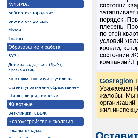
Культура
состояни ква
затапливает 
Библиотеки городские
порядок .Пов
Библиотеки детские
плесень. Пр
Музеи
по этой ква
Театры
условий.Явл
Образование и работа
кровли, кото
состоянии Ж
ВУЗы
компанией.П
Детские сады, ясли (ДОУ),
прогимназии
Колледжи, техникумы, училища
Gosregion
1
Органы управления образованием
Уважаемая Н
жалобы. Мы 
Школы, лицеи, гимназии
организаций.
Животные
жил.инспекцию
Ветклиники, СББЖ
Благоустройство и экология
Госадмтехнадзор
Остави