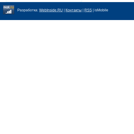
Разработка:
WebInside.RU
|
Контакты
|
RSS
| isMobile