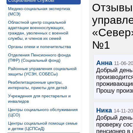
Социальные службы
Отзывы
Медико-социальная экспертиза
(МСЭ)
управл
Областной центр социальной
адаптации военнослужащих,
«Север
граждан, уволенных с военной
службы, и членов их семей
№1
Органы опеки и попечительства
Отделения Пенсионного фонда
(ПФР) (Социальный фонд)
Анна
11-06-2
Районные управления социальной
Добрый день!
защиты (УСЗН, СОБЕСы)
производится
Реабилитационные центры,
проживающим
интернаты, приюты для детей
Прошу произв
Учреждения для престарелых и
инвалидов
Ника
Центры социального обслуживания
14-11-2
(ЦСО)
Добрый день
Центры социальной помощи семье
проверку сос
и детям (ЦСПСиД)
пенсионер в 