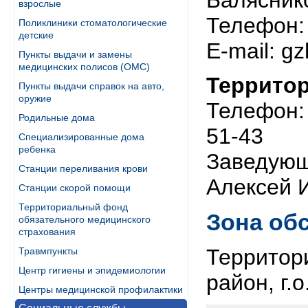
Балясник
взрослые
Телефон: 
Поликлиники стоматологические
детские
Е-mail: g
Пункты выдачи и замены
медицинских полисов (ОМС)
Террито
Пункты выдачи справок на авто,
оружие
Телефон: 
Родильные дома
51-43
Специализированные дома
ребенка
Заведующ
Станции переливания крови
Алексей 
Станции скорой помощи
Территориальный фонд
Зона об
обязательного медицинского
страхования
Территор
Травмпункты
Центр гигиены и эпидемиологии
район, г.
Центры медицинской профилактики