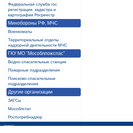
Федеральная служба гос.
регистрации, кадастра и
картографии Росреестр
Минобороны РФ, МЧС
Военкоматы
Территориальные отделы
надзорной деятельности МЧС
ГКУ МО "Мособлпожспас"
Водно-спасательные станции
Пожарные подразделения
Поисково-спасательные
подразделения
Другие организации
ЗАГСы
Мособлстат
Роспотребнадзор
Разработка:
WebInside.RU
|
Контакты
|
RSS
| noMobile