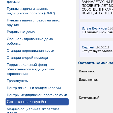
детские
ЗАНИМАЕТСЯ НИ Р
ПОСЛЕ 5ТИ ЛЕТ М
Пункты выдачи и замены
СОБСТВЕННИКАМИ
медицинских полисов (ОМС)
ПОЧТЕ, А ТАКЖЕ 
Пункты выдачи справок на авто,
оружие
Илья Куликов
21-
Родильные дома
Г. Пушкино м-он За
Специализированные дома
ребенка
Сергей
11-10-2019
Станции переливания крови
Отсутствует отопле
Станции скорой помощи
Оставить коммент
Территориальный фонд
обязательного медицинского
Ваше имя:
страхования
Ваша почта:
Травмпункты
Центр гигиены и эпидемиологии
Центры медицинской профилактики
Комментарий:
Социальные службы
Медико-социальная экспертиза