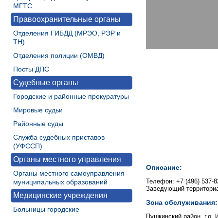
МГТС
Правоохранительные органы
Отделения ГИБДД (МРЭО, РЭР и
ТН)
Отделения полиции (ОМВД)
Посты ДПС
Судебные органы
Городские и районные прокуратуры
Мировые судьи
Районные суды
Служба судебных приставов
(УФССП)
Органы местного управления
Описание:
Органы местного самоуправления
Телефон: +7 (496) 537-82
муниципальных образований
Заведующий территори
Медицинские учреждения
Зона обслуживания:
Больницы городские
Пушкинский район, г.о. 