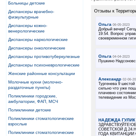
Больницы детские
Отзывы к Территори
Диспансеры врачебно-
физкультурные
Ольга
06-05-2023
Диспансеры кожно-
Добрый вечер! Сего
венерологические
19.54. Вопрос упра
своевременном гиги
Диспансеры наркологические
Диспансеры онкологические
Ольга
Диспансеры противотуберкулезные
04-04-2023
Пушкино Надсоновск
Диспансеры психоневрологические
Женские районные консультации
Александр
02-06-2
Молочные кухни (молочно-
Тургенева 9 шестой
раздаточные пункты)
сильно что уже пош
плачевно состоянии
Поликлиники городские,
телевидение из Моск
амбулатории, ФАП, МСЧ
Поликлиники детские
Поликлиники стоматологические
НАДЕЖДА ГУЛИК
взрослые
ЗДРАВСТВУЙТЕ!ОБ
СОВЕТСКОЙ Д.24.
Поликлиники стоматологические
ГОДА КВИТАНЦИИ