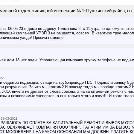
альный отдел жилищной инспекции №4: Пушкинский район, г.о.
дня, 06.05.23 в доме по адресу Толмачева 8, с 11 утра по одному из ст
вляющей кампанией УРЭП 3 не решается, совсем. В квартире трое малол
еническом уходе! Просим помощи!
ая дом 18 нет воды. Управляющая компания трубку телефона не подни
022
 и седьмой подъезды, свищи на трубопроводе ГВС. Подавали заявку 5 дн
ли разрушения. За что мы платим? И почему тогда мы вообще платим? 
, ЖКХ ничего не делает от слова совсем, а на капитальный ремонт с нас
вы и независимых экспертов, а они только этого и ждут!!! И тогда голов
23-03-2021
РАЩАЮСЬ ПО ОПЛАТЕ ЗА КАПИТАЛЬНЫЙ РЕМОНТ И ВЫВОЗ МУСОРА
НАС ОБЛУЖИВАЕТ КОМПАНИЯ ООО "ЛИР". ПАЛАТИМ ИМ ЗА ВЫВОЗ 
 ОТ МОСОБЛЕИРЦ.НА КАКОМ ОСНОВАНИИ МЫ ДОЛЖНЫ ПЛАТИТЬ КО