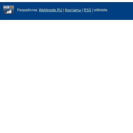
Разработка:
WebInside.RU
|
Контакты
|
RSS
| isMobile