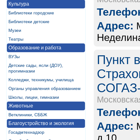
Культура
Телефон
Библиотеки городские
Библиотеки детские
Адрес:
Музеи
Неделина
Театры
Образование и работа
Пункт 
ВУЗы
Детские сады, ясли (ДОУ),
Страхо
прогимназии
Колледжи, техникумы, училища
СОГАЗ-
Органы управления образованием
Школы, лицеи, гимназии
Московска
Животные
Телефон
Ветклиники, СББЖ
Адрес:
Благоустройство и экология
Госадмтехнадзор
д.10