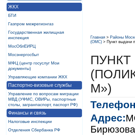
ЖКХ
БТИ
Газпром межрегионгаз
Государственная жилищная
Главная
>
Районы Моск
инспекция
(ОМС)
>
Пункт выдачи 
МосОблЕИРЦ
Мосэнергосбыт
ПУНКТ
МФЦ (центр госуслуг Мои
документы)
(ПОЛИ
Управляющие компании ЖКХ
М»)
Паспортно-визовые службы
Управление по вопросам миграции
МВД (УФМС, ОВИРы, паспортные
Телефон
столы, загранпаспорт, паспорт РФ)
Финансы и связь
Адрес:
М
Налоговые инспекции
Бирюзова,
Отделения Сбербанка РФ