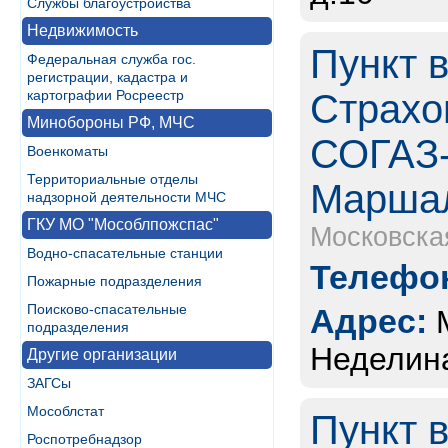
Службы благоустройства
Недвижимость
Пункт 
Федеральная служба гос.
регистрации, кадастра и
картографии Росреестр
Страхо
Минобороны РФ, МЧС
СОГАЗ-
Военкоматы
Территориальные отделы
Марша
надзорной деятельности МЧС
ГКУ МО "Мособлпожспас"
Московска
Водно-спасательные станции
Телефон
Пожарные подразделения
Поисково-спасательные
Адрес:
подразделения
Неделина
Другие организации
ЗАГСы
Мособлстат
Пункт 
Роспотребнадзор