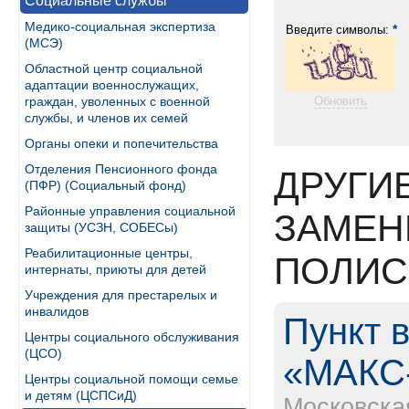
Социальные службы
Медико-социальная экспертиза
*
Введите символы:
(МСЭ)
Областной центр социальной
адаптации военнослужащих,
граждан, уволенных с военной
Обновить
службы, и членов их семей
Органы опеки и попечительства
Отделения Пенсионного фонда
ДРУГИ
(ПФР) (Социальный фонд)
Районные управления социальной
ЗАМЕН
защиты (УСЗН, СОБЕСы)
Реабилитационные центры,
ПОЛИС
интернаты, приюты для детей
Учреждения для престарелых и
инвалидов
Пункт 
Центры социального обслуживания
(ЦСО)
«МАКС
Центры социальной помощи семье
и детям (ЦСПСиД)
Московска