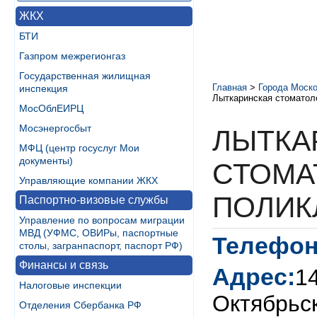
ЖКХ
БТИ
Газпром межрегионгаз
Государственная жилищная
Главная
>
Города Моско
инспекция
Лыткаринская стоматол
МосОблЕИРЦ
Мосэнергосбыт
ЛЫТКА
МФЦ (центр госуслуг Мои
документы)
СТОМА
Управляющие компании ЖКХ
ПОЛИК
Паспортно-визовые службы
Управление по вопросам миграции
МВД (УФМС, ОВИРы, паспортные
Телефон
столы, загранпаспорт, паспорт РФ)
Финансы и связь
Адрес:
14
Налоговые инспекции
Октябрьск
Отделения Сбербанка РФ