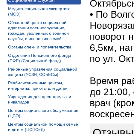
Социальные службы
Октябрьс
Медико-социальная экспертиза
• По Волг
(МСЭ)
Областной центр социальной
Новоряза
адаптации военнослужащих,
граждан, уволенных с военной
поворот н
службы, и членов их семей
6,5км, на
Органы опеки и попечительства
Отделения Пенсионного фонда
по ул. Ок
(ПФР) (Социальный фонд)
Районные управления социальной
защиты (УСЗН, СОБЕСы)
Время раб
Реабилитационные центры,
интернаты, приюты для детей
до 21:00,
Учреждения для престарелых и
врач (кро
инвалидов
Центры социального обслуживания
воскресе
(ЦСО)
Центры социальной помощи семье
Отзывы
и детям (ЦСПСиД)