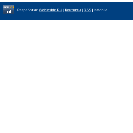
Разработка:
WebInside.RU
|
Контакты
|
RSS
| isMobile