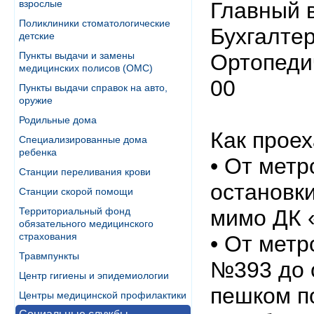
взрослые
Главный в
Поликлиники стоматологические
Бухгалтер
детские
Пункты выдачи и замены
Ортопедич
медицинских полисов (ОМС)
00
Пункты выдачи справок на авто,
оружие
Родильные дома
Как проех
Специализированные дома
ребенка
• От мет
Станции переливания крови
остановк
Станции скорой помощи
Территориальный фонд
мимо ДК 
обязательного медицинского
страхования
• От мет
Травмпункты
№393 до 
Центр гигиены и эпидемиологии
пешком п
Центры медицинской профилактики