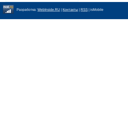
Разработка:
WebInside.RU
|
Контакты
|
RSS
| isMobile