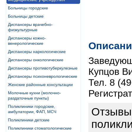
Больницы городские
Больницы детские
Диспансеры врачебно-
физкультурные
Диспансеры кожно-
Описани
венерологические
Диспансеры наркологические
Заведую
Диспансеры онкологические
Диспансеры противотуберкулезные
Купцов В
Диспансеры психоневрологические
Тел. 8 (4
Женские районные консультации
Регистрат
Молочные кухни (молочно-
раздаточные пункты)
Поликлиники городские,
Отзывы
амбулатории, ФАП, МСЧ
Поликлиники детские
поликл
Поликлиники стоматологические