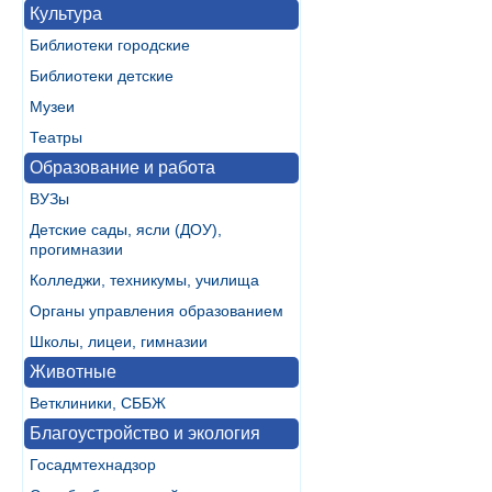
Культура
Библиотеки городские
Библиотеки детские
Музеи
Театры
Образование и работа
ВУЗы
Детские сады, ясли (ДОУ),
прогимназии
Колледжи, техникумы, училища
Органы управления образованием
Школы, лицеи, гимназии
Животные
Ветклиники, СББЖ
Благоустройство и экология
Госадмтехнадзор