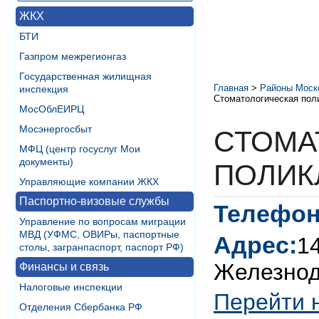
ЖКХ
БТИ
Газпром межрегионгаз
Государственная жилищная
Главная
>
Районы Моск
инспекция
Стоматологическая пол
МосОблЕИРЦ
Мосэнергосбыт
СТОМА
МФЦ (центр госуслуг Мои
документы)
ПОЛИК
Управляющие компании ЖКХ
Паспортно-визовые службы
Телефон
Управление по вопросам миграции
МВД (УФМС, ОВИРы, паспортные
Адрес:
1
столы, загранпаспорт, паспорт РФ)
Железнод
Финансы и связь
Налоговые инспекции
Перейти 
Отделения Сбербанка РФ