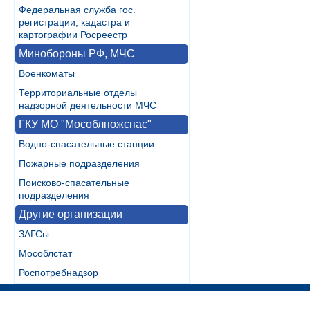
Федеральная служба гос.
регистрации, кадастра и
картографии Росреестр
Минобороны РФ, МЧС
Военкоматы
Территориальные отделы
надзорной деятельности МЧС
ГКУ МО "Мособлпожспас"
Водно-спасательные станции
Пожарные подразделения
Поисково-спасательные
подразделения
Другие организации
ЗАГСы
Мособлстат
Роспотребнадзор
Разработка:
WebInside.RU
|
Контакты
|
RSS
| noMobile