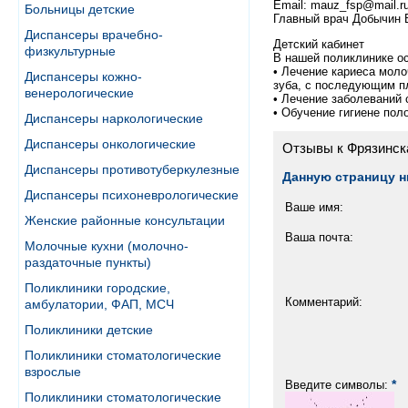
Email: mauz_fsp@mail.r
Больницы детские
Главный врач Добычин В
Диспансеры врачебно-
Детский кабинет
физкультурные
В нашей поликлинике о
• Лечение кариеса моло
Диспансеры кожно-
зуба, с последующим 
венерологические
• Лечение заболеваний 
• Обучение гигиене пол
Диспансеры наркологические
Диспансеры онкологические
Отзывы к Фрязинск
Диспансеры противотуберкулезные
Данную страницу н
Диспансеры психоневрологические
Ваше имя:
Женские районные консультации
Ваша почта:
Молочные кухни (молочно-
раздаточные пункты)
Поликлиники городские,
Комментарий:
амбулатории, ФАП, МСЧ
Поликлиники детские
Поликлиники стоматологические
взрослые
*
Введите символы:
Поликлиники стоматологические