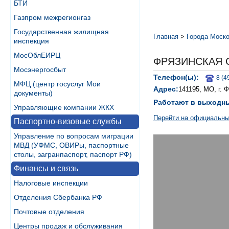
БТИ
Газпром межрегионгаз
Государственная жилищная
Главная
>
Города Моско
инспекция
МосОблЕИРЦ
ФРЯЗИНСКАЯ 
Мосэнергосбыт
Телефон(ы):
8 (4
МФЦ (центр госуслуг Мои
Адрес:
141195, МО, г. 
документы)
Работают в выходн
Управляющие компании ЖКХ
Перейти на официальны
Паспортно-визовые службы
Управление по вопросам миграции
МВД (УФМС, ОВИРы, паспортные
столы, загранпаспорт, паспорт РФ)
Финансы и связь
Налоговые инспекции
Отделения Сбербанка РФ
Почтовые отделения
Центры продаж и обслуживания