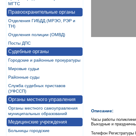
МГТС
Правоохранительные органы
Отделения ГИБДД (МРЭО, РЭР и
ТН)
Отделения полиции (ОМВД)
Посты ДПС
Судебные органы
Городские и районные прокуратуры
Мировые судьи
Районные суды
Служба судебных приставов
(УФССП)
Органы местного управления
Органы местного самоуправления
Описание:
муниципальных образований
Часы работы поликлиники
Медицинские учреждения
Выходные и праздничны
Больницы городские
Телефон Регистратуры 8