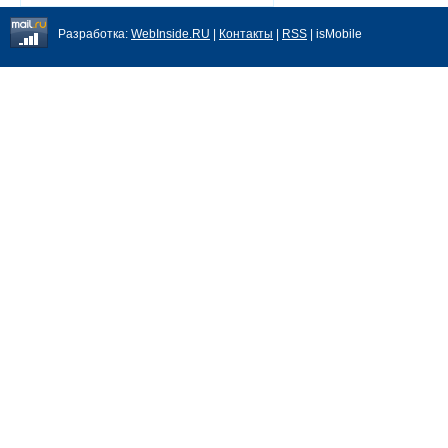
Разработка:
WebInside.RU
|
Контакты
|
RSS
| isMobile