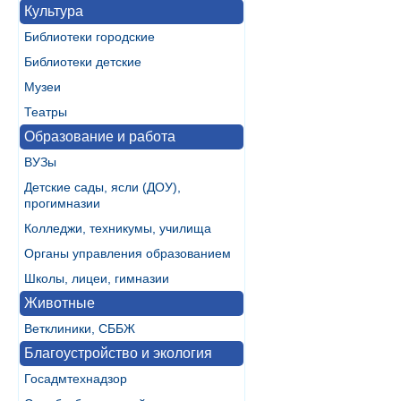
Культура
Библиотеки городские
Библиотеки детские
Музеи
Театры
Образование и работа
ВУЗы
Детские сады, ясли (ДОУ),
прогимназии
Колледжи, техникумы, училища
Органы управления образованием
Школы, лицеи, гимназии
Животные
Ветклиники, СББЖ
Благоустройство и экология
Госадмтехнадзор