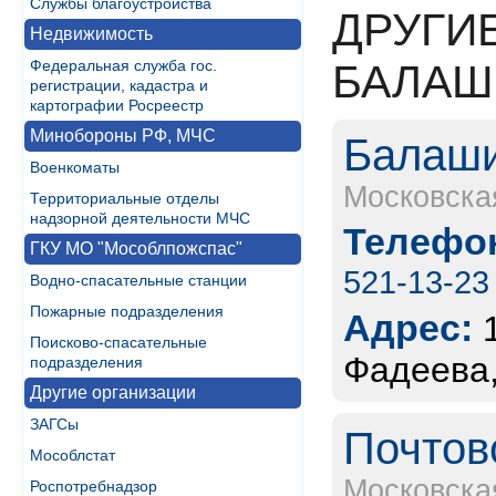
Службы благоустройства
ДРУГИ
Недвижимость
Федеральная служба гос.
БАЛАШ
регистрации, кадастра и
картографии Росреестр
Минобороны РФ, МЧС
Балаши
Военкоматы
Московска
Территориальные отделы
надзорной деятельности МЧС
Телефон
ГКУ МО "Мособлпожспас"
521-13-23
Водно-спасательные станции
Пожарные подразделения
Адрес:
Поисково-спасательные
Фадеева,
подразделения
Другие организации
ЗАГСы
Почтов
Мособлстат
Московска
Роспотребнадзор