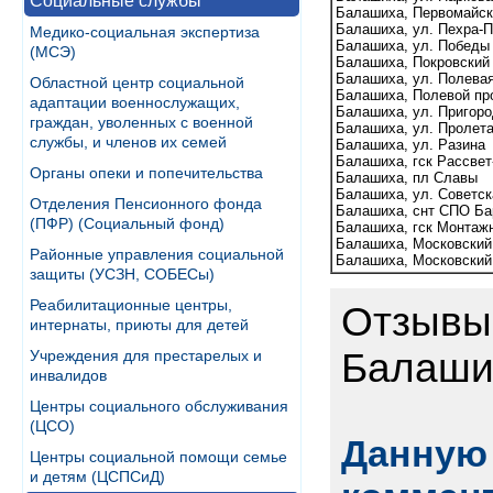
Социальные службы
Балашиха, Первомайск
Балашиха, ул. Пехра-П
Медико-социальная экспертиза
Балашиха, ул. Победы
(МСЭ)
Балашиха, Покровский
Балашиха, ул. Полева
Областной центр социальной
Балашиха, Полевой пр
адаптации военнослужащих,
Балашиха, ул. Пригор
граждан, уволенных с военной
Балашиха, ул. Пролет
службы, и членов их семей
Балашиха, ул. Разина
Балашиха, гск Рассвет
Органы опеки и попечительства
Балашиха, пл Славы
Балашиха, ул. Советск
Отделения Пенсионного фонда
Балашиха, снт СПО Ба
(ПФР) (Социальный фонд)
Балашиха, гск Монтаж
Балашиха, Московский
Районные управления социальной
Балашиха, Московский
защиты (УСЗН, СОБЕСы)
Реабилитационные центры,
Отзывы 
интернаты, приюты для детей
Балаши
Учреждения для престарелых и
инвалидов
Центры социального обслуживания
(ЦСО)
Данную 
Центры социальной помощи семье
и детям (ЦСПСиД)