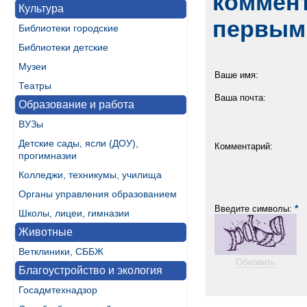
коммент
Культура
первым
Библиотеки городские
Библиотеки детские
Музеи
Ваше имя:
Театры
Ваша почта:
Образование и работа
ВУЗы
Детские сады, ясли (ДОУ),
Комментарий:
прогимназии
Колледжи, техникумы, училища
Органы управления образованием
*
Введите символы:
Школы, лицеи, гимназии
Животные
Ветклиники, СББЖ
Обновить
Благоустройство и экология
Госадмтехнадзор