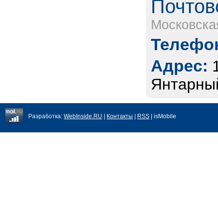
Почтов
Московска
Телефон
Адрес:
Янтарный
Разработка:
WebInside.RU
|
Контакты
|
RSS
| isMobile