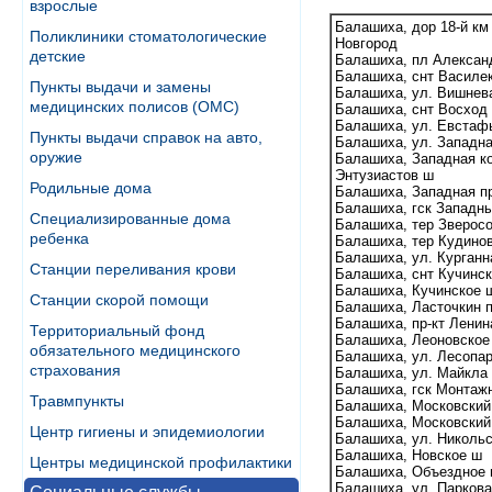
взрослые
Балашиха, дор 18-й км
Поликлиники стоматологические
Новгород
детские
Балашиха, пл Алексан
Балашиха, снт Василе
Пункты выдачи и замены
Балашиха, ул. Вишнев
медицинских полисов (ОМС)
Балашиха, снт Восход
Балашиха, ул. Евстаф
Пункты выдачи справок на авто,
Балашиха, ул. Западн
оружие
Балашиха, Западная к
Энтузиастов ш
Родильные дома
Балашиха, Западная п
Балашиха, гск Западн
Специализированные дома
Балашиха, тер Зверосо
ребенка
Балашиха, тер Кудино
Балашиха, ул. Курганн
Станции переливания крови
Балашиха, снт Кучинс
Балашиха, Кучинское 
Станции скорой помощи
Балашиха, Ласточкин 
Балашиха, пр-кт Ленин
Территориальный фонд
Балашиха, Леоновское
обязательного медицинского
Балашиха, ул. Лесопа
страхования
Балашиха, ул. Майкла
Балашиха, гск Монтаж
Травмпункты
Балашиха, Московский
Балашиха, Московский
Центр гигиены и эпидемиологии
Балашиха, ул. Николь
Балашиха, Новское ш
Центры медицинской профилактики
Балашиха, Объездное
Балашиха, ул. Парков