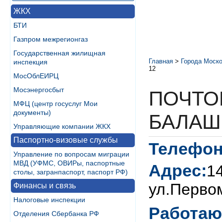
ЖКХ
БТИ
Газпром межрегионгаз
Государственная жилищная
Главная
>
Города Моско
инспекция
12
МосОблЕИРЦ
Мосэнергосбыт
ПОЧТО
МФЦ (центр госуслуг Мои
документы)
БАЛАШ
Управляющие компании ЖКХ
Паспортно-визовые службы
Телефон
Управление по вопросам миграции
МВД (УФМС, ОВИРы, паспортные
Адрес:
1
столы, загранпаспорт, паспорт РФ)
ул.Перво
Финансы и связь
Налоговые инспекции
Работаю
Отделения Сбербанка РФ