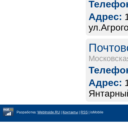
Телефон
Адрес:
ул.Агрого
Почтов
Московска
Телефон
Адрес:
Янтарный
Разработка:
WebInside.RU
|
Контакты
|
RSS
| isMobile