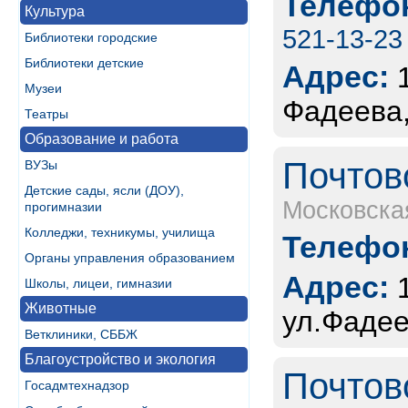
Телефон
Культура
521-13-23
Библиотеки городские
Библиотеки детские
Адрес:
Музеи
Фадеева,
Театры
Образование и работа
Почтов
ВУЗы
Детские сады, ясли (ДОУ),
Московска
прогимназии
Колледжи, техникумы, училища
Телефон
Органы управления образованием
Адрес:
Школы, лицеи, гимназии
Животные
ул.Фадее
Ветклиники, СББЖ
Благоустройство и экология
Почтов
Госадмтехнадзор