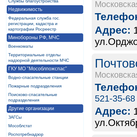
Службы благоустройства
Московска
Недвижимость
Телефон
Федеральная служба гос.
регистрации, кадастра и
Адрес:
картографии Росреестр
Минобороны РФ, МЧС
ул.Орджо
Военкоматы
Территориальные отделы
Почтов
надзорной деятельности МЧС
ГКУ МО "Мособлпожспас"
Московска
Водно-спасательные станции
Телефон
Пожарные подразделения
Поисково-спасательные
521-35-68
подразделения
Адрес:
Другие организации
ЗАГСы
ул.Октяб
Мособлстат
Роспотребнадзор