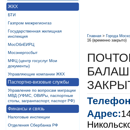
ЖКХ
БТИ
Газпром межрегионгаз
Государственная жилищная
Главная
>
Города Моско
инспекция
16 (временно закрыто)
МосОблЕИРЦ
Мосэнергосбыт
ПОЧТО
МФЦ (центр госуслуг Мои
документы)
БАЛАШ
Управляющие компании ЖКХ
ЗАКРЫ
Паспортно-визовые службы
Управление по вопросам миграции
МВД (УФМС, ОВИРы, паспортные
Телефон
столы, загранпаспорт, паспорт РФ)
Финансы и связь
Адрес:
1
Налоговые инспекции
Никольск
Отделения Сбербанка РФ