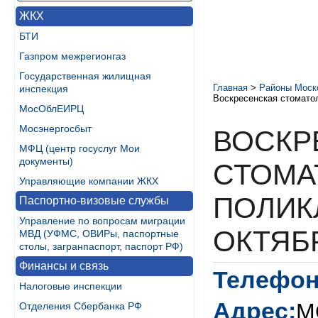
ЖКХ
БТИ
Газпром межрегионгаз
Государственная жилищная
Главная
>
Районы Моск
инспекция
Воскресенская стомато
МосОблЕИРЦ
Мосэнергосбыт
ВОСКР
МФЦ (центр госуслуг Мои
документы)
СТОМА
Управляющие компании ЖКХ
ПОЛИК
Паспортно-визовые службы
Управление по вопросам миграции
ОКТЯБ
МВД (УФМС, ОВИРы, паспортные
столы, загранпаспорт, паспорт РФ)
Финансы и связь
Телефон
Налоговые инспекции
Адрес:
МО
Отделения Сбербанка РФ