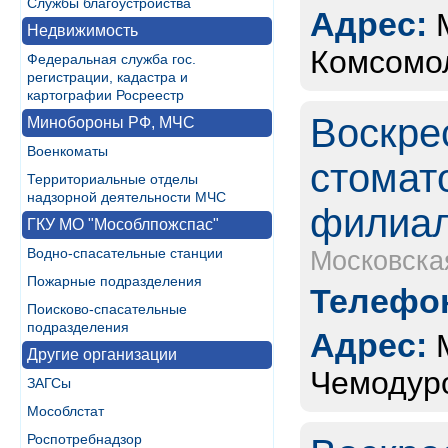
Службы благоустройства
Адрес:
Недвижимость
Комсомол
Федеральная служба гос.
регистрации, кадастра и
картографии Росреестр
Воскре
Минобороны РФ, МЧС
Военкоматы
стомат
Территориальные отделы
надзорной деятельности МЧС
филиал
ГКУ МО "Мособлпожспас"
Водно-спасательные станции
Московска
Пожарные подразделения
Телефон
Поисково-спасательные
подразделения
Адрес:
Другие организации
Чемодуро
ЗАГСы
Мособлстат
Роспотребнадзор