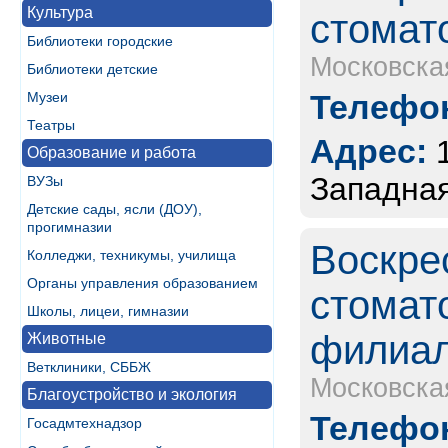
Культура
стомат
Библиотеки городские
Московска
Библиотеки детские
Телефон
Музеи
Театры
Адрес:
Образование и работа
Западная
ВУЗы
Детские сады, ясли (ДОУ),
прогимназии
Воскре
Колледжи, техникумы, училища
Органы управления образованием
стомат
Школы, лицеи, гимназии
филиал
Животные
Ветклиники, СББЖ
Московска
Благоустройство и экология
Телефон
Госадмтехнадзор