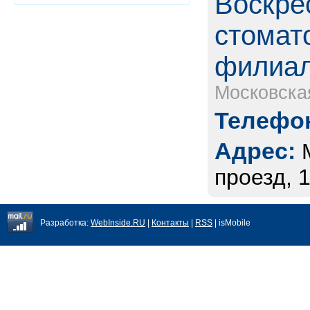
Воскре
стомат
филиал
Московска
Телефон
Адрес:
проезд, 1
Разработка:
WebInside.RU
|
Контакты
|
RSS
| isMobile