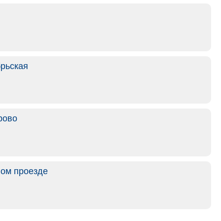
брьская
рово
ном проезде