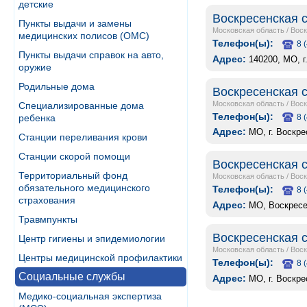
детские
Воскресенская 
Пункты выдачи и замены
Московская область
/
Воск
медицинских полисов (ОМС)
Телефон(ы):
8 
Пункты выдачи справок на авто,
Адрес:
140200, МО, г
оружие
Родильные дома
Воскресенская 
Московская область
/
Воск
Специализированные дома
Телефон(ы):
8 
ребенка
Адрес:
МО, г. Воскре
Станции переливания крови
Станции скорой помощи
Воскресенская 
Территориальный фонд
Московская область
/
Воск
обязательного медицинского
Телефон(ы):
8 
страхования
Адрес:
МО, Воскресе
Травмпункты
Воскресенская 
Центр гигиены и эпидемиологии
Московская область
/
Воск
Центры медицинской профилактики
Телефон(ы):
8 
Социальные службы
Адрес:
МО, г. Воскре
Медико-социальная экспертиза