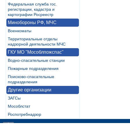
Федеральная служба гос.
регистрации, кадастра и
картографии Росреестр
Минобороны РФ, МЧС
Военкоматы
Территориальные отделы
надзорной деятельности МЧС
ГКУ МО "Мособлпожспас"
Водно-спасательные станции
Пожарные подразделения
Поисково-спасательные
подразделения
Другие организации
ЗАГСы
Мособлстат
Роспотребнадзор
Разработка:
WebInside.RU
|
Контакты
|
RSS
| noMobile