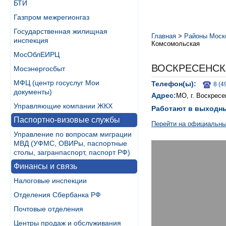
БТИ
Газпром межрегионгаз
Государственная жилищная
Главная
>
Районы Моск
инспекция
Комсомольская
МосОблЕИРЦ
ВОСКРЕСЕНСК
Мосэнергосбыт
МФЦ (центр госуслуг Мои
Телефон(ы):
8 (4
документы)
Адрес:
МО, г. Воскресе
Управляющие компании ЖКХ
Работают в выходн
Паспортно-визовые службы
Перейти на официальны
Управление по вопросам миграции
МВД (УФМС, ОВИРы, паспортные
столы, загранпаспорт, паспорт РФ)
Финансы и связь
Налоговые инспекции
Отделения Сбербанка РФ
Почтовые отделения
Центры продаж и обслуживания