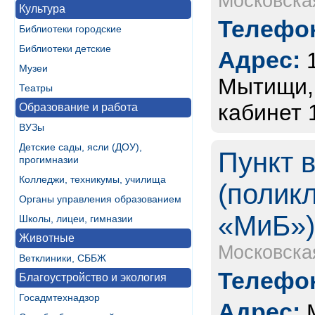
Московска
Культура
Телефон
Библиотеки городские
Библиотеки детские
Адрес:
Музеи
Мытищи, 
Театры
кабинет 
Образование и работа
ВУЗы
Детские сады, ясли (ДОУ),
Пункт 
прогимназии
Колледжи, техникумы, училища
(полик
Органы управления образованием
«МиБ»
Школы, лицеи, гимназии
Животные
Московска
Ветклиники, СББЖ
Телефон
Благоустройство и экология
Госадмтехнадзор
Адрес: