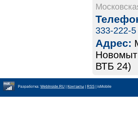
Московска
Телефон
333-222-5
Адрес:
Новомыти
ВТБ 24)
Разработка:
WebInside.RU
|
Контакты
|
RSS
| isMobile