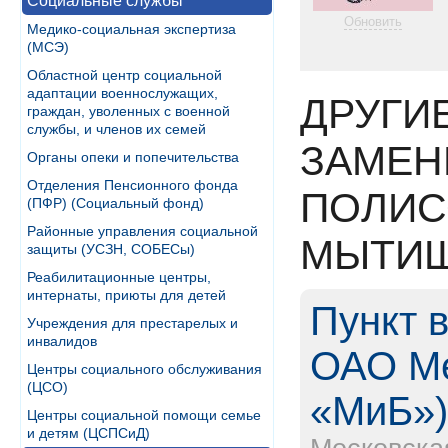
Социальные службы
Обновить
Медико-социальная экспертиза
(МСЭ)
Областной центр социальной
адаптации военнослужащих,
ДРУГИ
граждан, уволенных с военной
службы, и членов их семей
ЗАМЕН
Органы опеки и попечительства
Отделения Пенсионного фонда
ПОЛИС
(ПФР) (Социальный фонд)
Районные управления социальной
МЫТИ
защиты (УСЗН, СОБЕСы)
Реабилитационные центры,
интернаты, приюты для детей
Пункт 
Учреждения для престарелых и
инвалидов
ОАО Ме
Центры социального обслуживания
(ЦСО)
«МиБ»
Центры социальной помощи семье
и детям (ЦСПСиД)