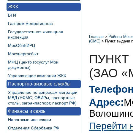
ЖКХ
БТИ
Газпром межрегионгаз
Государственная жилищная
Главная
>
Районы Моск
инспекция
(ОМС)
>
Пункт выдачи 
МосОблЕИРЦ
Мосэнергосбыт
ПУНКТ
МФЦ (центр госуслуг Мои
документы)
(ЗАО «
Управляющие компании ЖКХ
Паспортно-визовые службы
Телефон
Управление по вопросам миграции
МВД (УФМС, ОВИРы, паспортные
Адрес:
М
столы, загранпаспорт, паспорт РФ)
Волошиной
Финансы и связь
Налоговые инспекции
Перейти 
Отделения Сбербанка РФ