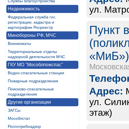
Службы благоустройства
ул. Матро
Недвижимость
Федеральная служба гос.
регистрации, кадастра и
Пункт 
картографии Росреестр
Минобороны РФ, МЧС
(полик
Военкоматы
Территориальные отделы
«МиБ»
надзорной деятельности МЧС
ГКУ МО "Мособлпожспас"
Московска
Водно-спасательные станции
Телефон
Пожарные подразделения
Адрес:
Поисково-спасательные
подразделения
ул. Силик
Другие организации
этаж)
ЗАГСы
Мособлстат
Роспотребнадзор