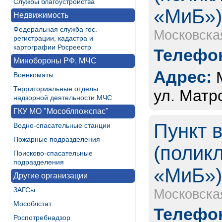
Службы благоустройства
«МиБ»
Недвижимость
Федеральная служба гос.
Московска
регистрации, кадастра и
картографии Росреестр
Телефон
Минобороны РФ, МЧС
Адрес:
Военкоматы
Территориальные отделы
ул. Матро
надзорной деятельности МЧС
ГКУ МО "Мособлпожспас"
Пункт 
Водно-спасательные станции
Пожарные подразделения
(полик
Поисково-спасательные
подразделения
«МиБ»
Другие организации
ЗАГСы
Московска
Мособлстат
Телефон
Роспотребнадзор