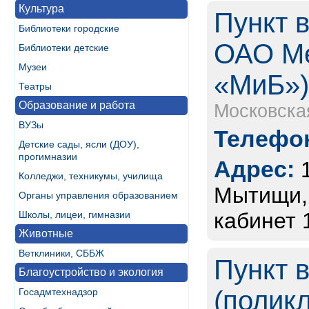
Культура
Пункт 
Библиотеки городские
ОАО Ме
Библиотеки детские
Музеи
«МиБ»
Театры
Образование и работа
Московска
ВУЗы
Телефон
Детские сады, ясли (ДОУ),
прогимназии
Адрес:
Колледжи, техникумы, училища
Мытищи, 
Органы управления образованием
кабинет 
Школы, лицеи, гимназии
Животные
Ветклиники, СББЖ
Пункт 
Благоустройство и экология
(полик
Госадмтехнадзор