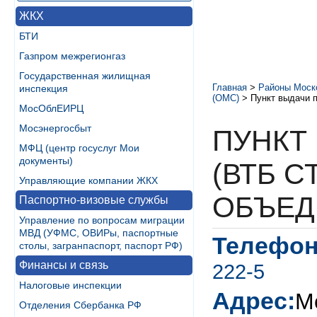
ЖКХ
БТИ
Газпром межрегионгаз
Государственная жилищная
Главная
>
Районы Моск
инспекция
(ОМС)
>
Пункт выдачи 
МосОблЕИРЦ
Мосэнергосбыт
ПУНКТ
МФЦ (центр госуслуг Мои
документы)
(ВТБ С
Управляющие компании ЖКХ
ОБЪЕД
Паспортно-визовые службы
Управление по вопросам миграции
МВД (УФМС, ОВИРы, паспортные
Телефон
столы, загранпаспорт, паспорт РФ)
Финансы и связь
222-5
Налоговые инспекции
Адрес:
М
Отделения Сбербанка РФ