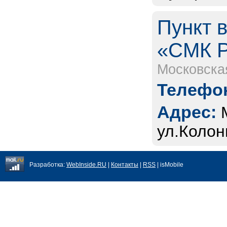
Пункт 
«СМК 
Московска
Телефон
Адрес:
ул.Колон
Разработка:
WebInside.RU
|
Контакты
|
RSS
| isMobile