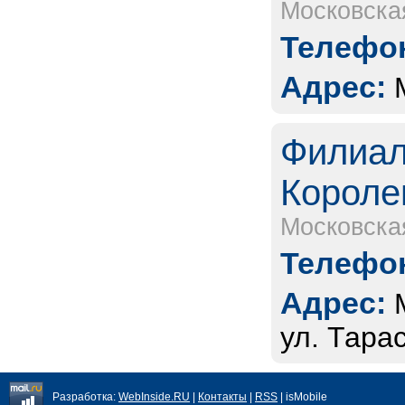
Московска
Телефон
Адрес:
Филиал
Короле
Московска
Телефон
Адрес:
ул. Тарас
Разработка:
WebInside.RU
|
Контакты
|
RSS
| isMobile