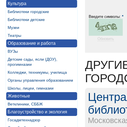
Культура
Библиотеки городские
*
Введите символы:
Библиотеки детские
Музеи
Театры
Обновить
Образование и работа
ВУЗы
Детские сады, ясли (ДОУ),
ДРУГИ
прогимназии
Колледжи, техникумы, училища
ГОРОД
Органы управления образованием
Школы, лицеи, гимназии
Центра
Животные
Ветклиники, СББЖ
библиот
Благоустройство и экология
Московска
Госадмтехнадзор