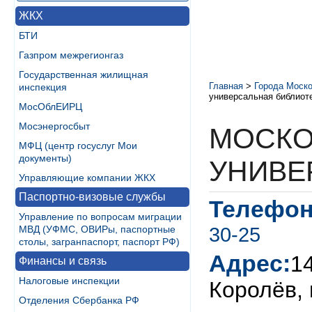
ЖКХ
БТИ
Газпром межрегионгаз
Государственная жилищная
Главная
>
Города Моско
инспекция
универсальная библиот
МосОблЕИРЦ
Мосэнергосбыт
МОСКО
МФЦ (центр госуслуг Мои
документы)
УНИВЕ
Управляющие компании ЖКХ
Паспортно-визовые службы
Телефон
Управление по вопросам миграции
30-25
МВД (УФМС, ОВИРы, паспортные
столы, загранпаспорт, паспорт РФ)
Адрес:
1
Финансы и связь
Налоговые инспекции
Королёв, 
Отделения Сбербанка РФ