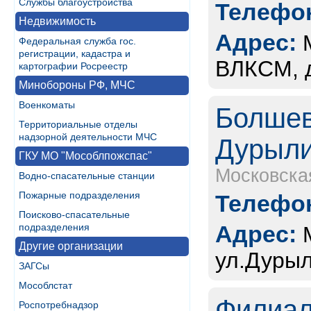
Службы благоустройства
Телефон
Недвижимость
Адрес:
Федеральная служба гос.
регистрации, кадастра и
ВЛКСМ, д
картографии Росреестр
Минобороны РФ, МЧС
Военкоматы
Болшев
Территориальные отделы
надзорной деятельности МЧС
Дурыли
ГКУ МО "Мособлпожспас"
Московска
Водно-спасательные станции
Пожарные подразделения
Телефон
Поисково-спасательные
Адрес:
подразделения
Другие организации
ул.Дурыл
ЗАГСы
Мособлстат
Филиал
Роспотребнадзор