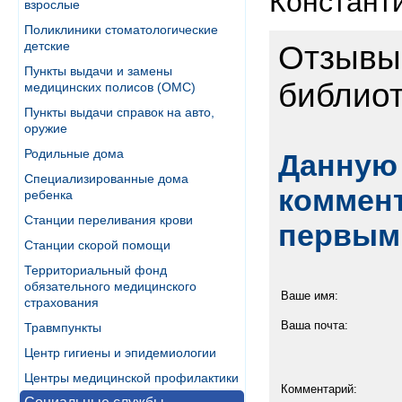
Констант
взрослые
Поликлиники стоматологические
детские
Отзывы 
Пункты выдачи и замены
библиот
медицинских полисов (ОМС)
Пункты выдачи справок на авто,
оружие
Родильные дома
Данную 
Специализированные дома
коммент
ребенка
Станции переливания крови
первым
Станции скорой помощи
Территориальный фонд
обязательного медицинского
Ваше имя:
страхования
Ваша почта:
Травмпункты
Центр гигиены и эпидемиологии
Центры медицинской профилактики
Комментарий: