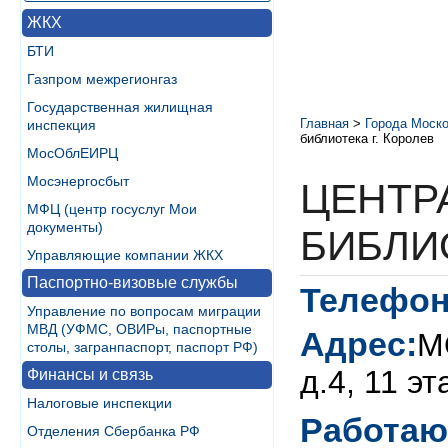
ЖКХ
БТИ
Газпром межрегионгаз
Государственная жилищная
Главная
>
Города Моско
инспекция
библиотека г. Королев
МосОблЕИРЦ
Мосэнергосбыт
ЦЕНТР
МФЦ (центр госуслуг Мои
документы)
БИБЛИ
Управляющие компании ЖКХ
Паспортно-визовые службы
Телефон
Управление по вопросам миграции
МВД (УФМС, ОВИРы, паспортные
Адрес:
М
столы, загранпаспорт, паспорт РФ)
д.4, 11 эт
Финансы и связь
Налоговые инспекции
Работаю
Отделения Сбербанка РФ