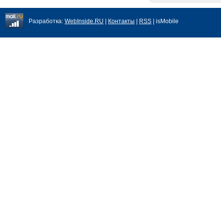
Разработка:
WebInside.RU
|
Контакты
|
RSS
| isMobile