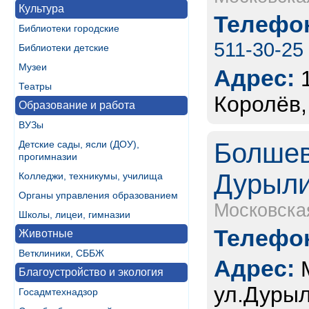
Культура
Телефон
Библиотеки городские
511-30-25
Библиотеки детские
Музеи
Адрес:
Театры
Королёв,
Образование и работа
ВУЗы
Болшев
Детские сады, ясли (ДОУ),
прогимназии
Дурыли
Колледжи, техникумы, училища
Органы управления образованием
Московска
Школы, лицеи, гимназии
Телефон
Животные
Ветклиники, СББЖ
Адрес:
Благоустройство и экология
ул.Дурыл
Госадмтехнадзор