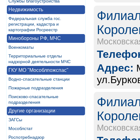
Службы благоустройства
Недвижимость
Филиал
Федеральная служба гос.
регистрации, кадастра и
Короле
картографии Росреестр
Минобороны РФ, МЧС
Московска
Военкоматы
Телефон
Территориальные отделы
надзорной деятельности МЧС
Адрес:
ГКУ МО "Мособлпожспас"
ул.Бурко
Водно-спасательные станции
Пожарные подразделения
Поисково-спасательные
Филиал
подразделения
Другие организации
Короле
ЗАГСы
Московска
Мособлстат
Роспотребнадзор