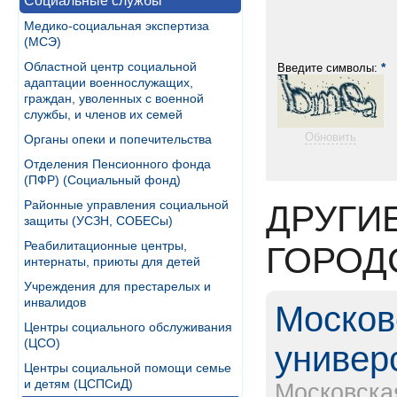
Социальные службы
Медико-социальная экспертиза
(МСЭ)
Областной центр социальной
*
Введите символы:
адаптации военнослужащих,
граждан, уволенных с военной
службы, и членов их семей
Обновить
Органы опеки и попечительства
Отделения Пенсионного фонда
(ПФР) (Социальный фонд)
Районные управления социальной
ДРУГИ
защиты (УСЗН, СОБЕСы)
Реабилитационные центры,
ГОРОД
интернаты, приюты для детей
Учреждения для престарелых и
инвалидов
Москов
Центры социального обслуживания
(ЦСО)
универ
Центры социальной помощи семье
и детям (ЦСПСиД)
Московска